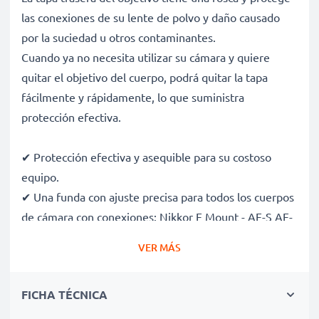
las conexiones de su lente de polvo y daño causado
por la suciedad u otros contaminantes.
Cuando ya no necesita utilizar su cámara y quiere
quitar el objetivo del cuerpo, podrá quitar la tapa
fácilmente y rápidamente, lo que suministra
protección efectiva.
✔ Protección efectiva y asequible para su costoso
equipo.
✔ Una funda con ajuste precisa para todos los cuerpos
de cámara con conexiones: Nikkor F Mount - AF-S AF-
P AI
VER MÁS
✔ Protección contra polvo y suciedad
✔ Protección para el cuerpo de la cámara contra los
FICHA TÉCNICA
impactos de rayo
✔ Protección adicional para guardar el objetivo dentro