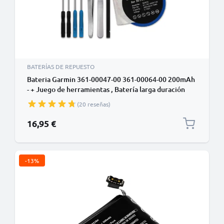
BATERÍAS DE REPUESTO
Bateria Garmin 361-00047-00 361-00064-00 200mAh
- + Juego de herramientas , Batería larga duración
para smartwatch Garmin Forerunner 210, 110, S1 /
(20 reseñas)
Approach S4, S3, S2, S1
16,95 €
-13%