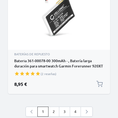
BATERÍAS DE REPUESTO
Bateria 361-00078-00 300mAh - , Batería larga
duración para smartwatch Garmin Forerunner 920XT
(2 reseñas)
8,95 €
1
2
3
4
Está leyendo la página
Página
Página
Página