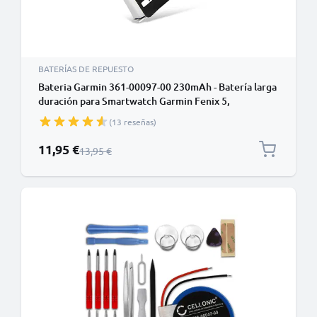
BATERÍAS DE REPUESTO
Bateria Garmin 361-00097-00 230mAh - Batería larga
duración para Smartwatch Garmin Fenix 5,
Forerunner 935, Approach S62, S60 de CELLONIC
(13 reseñas)
Precio especial
11,95 €
Precio normal
13,95 €