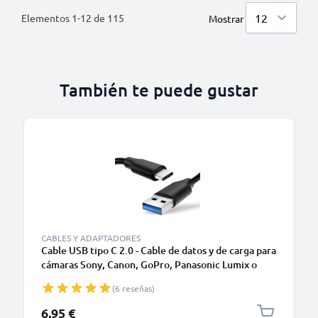
Elementos
1
-
12
de
115
Mostrar
También te puede gustar
CABLES Y ADAPTADORES
Cable USB tipo C 2.0 - Cable de datos y de carga para
cámaras Sony, Canon, GoPro, Panasonic Lumix o
móviles Moto Z, Huawei, Xiaomi - 1,0m Cable
(6 reseñas)
cargador USB tipo C
6,95 €