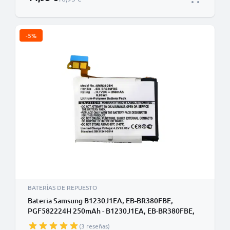
-5%
BATERÍAS DE REPUESTO
Bateria Samsung B1230J1EA, EB-BR380FBE,
PGF582224H 250mAh - B1230J1EA, EB-BR380FBE,
PGF582224H, Batería larga duración para
(3 reseñas)