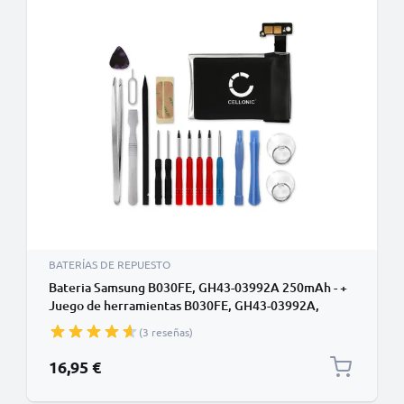
BATERÍAS DE REPUESTO
Bateria Samsung B030FE, GH43-03992A 250mAh - +
Juego de herramientas B030FE, GH43-03992A,
Batería larga duración para smartwatch Samsung
(3 reseñas)
Gear 1 (V700 / SM-V700)
16,95 €