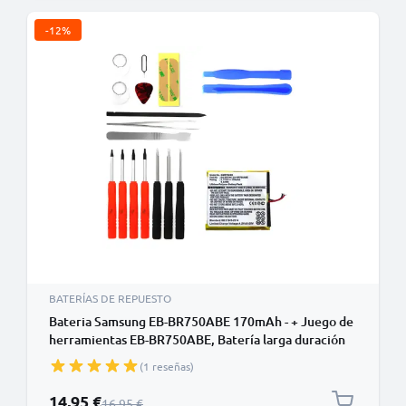
-12%
BATERÍAS DE REPUESTO
Bateria Samsung EB-BR750ABE 170mAh - + Juego de
herramientas EB-BR750ABE, Batería larga duración
para smartwatch Samsung Gear S (SM-R750 / SM-
(1 reseñas)
R750V / SM-R750B / SM-R750D)
Precio especial
14,95 €
Precio normal
16,95 €