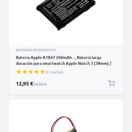
BATERÍAS DE REPUESTO
Bateria Apple A1847 260mAh - , Batería larga
duración para smartwatch Apple Watch 3 (38mm) /
Watch 3 GPS (38mm)
(2 reseñas)
Precio especial
12,95 €
Precio normal
14,95 €