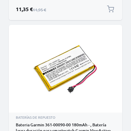
smartwatch Samsung Gear 2 (SM-R380) / Gear 2 Neo
(SM-R381)
Precio especial
11,35 €
Precio normal
11,95 €
BATERÍAS DE REPUESTO
Bateria Garmin 361-00090-00 180mAh - , Batería
larga duración para smartwatch Garmin VivoActive