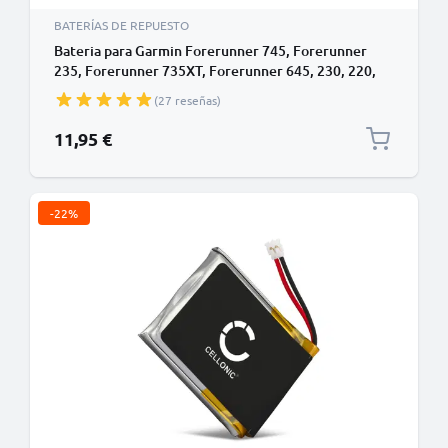
BATERÍAS DE REPUESTO
Bateria para Garmin Forerunner 745, Forerunner
235, Forerunner 735XT, Forerunner 645, 230, 220,
Approach S20 - Batería para Smartwatch Garmin 361-
(27 reseñas)
00086-00 180mAh de CELLONIC
11,95 €
-22%