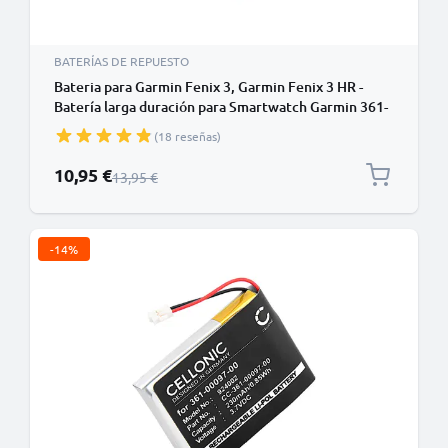
BATERÍAS DE REPUESTO
Bateria para Garmin Fenix 3, Garmin Fenix 3 HR -
Batería larga duración para Smartwatch Garmin 361-
00034-02 de 300mAh de CELLONIC
(18 reseñas)
Precio especial
10,95 €
Precio normal
13,95 €
-14%