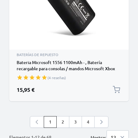
BATERÍAS DE REPUESTO
Bateria Microsoft 1556 1100mAh - , Batería
recargable para consolas / mandos Microsoft Xbox
Series X, Series S / One Controller
(4 reseñas)
15,95 €
1
2
3
4
Está leyendo la página
Página
Página
Página
Elementos
1
-
12
de
68
Mostrar