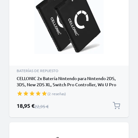
BATERÍAS DE REPUESTO
CELLONIC 2x Batería Nintendo para Nintendo 2DS,
3DS, New 2DS XL, Switch Pro Controller, Wii U Pro
Controller (WUP-005) - CTR-003, CTR-001 1300mAh
(2 reseñas)
Precio especial
18,95 €
Precio normal
22,95 €