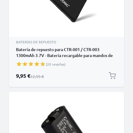
BATERÍAS DE REPUESTO
Batería de repuesto para CTR-001 / CTR-003
1300mAh 3.7V - Batería recargable para mandos de
Nintendo 2DS 3DS / New 2DS XL / / Wii U Pro
(20 reseñas)
Controller / Switch Pro Controller
Precio especial
9,95 €
Precio normal
12,95 €