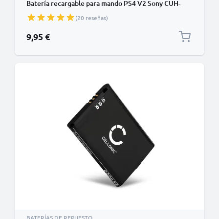
Batería recargable para mando PS4 V2 Sony CUH-
ZCT2E / JDM-030 / KCR1410 / CUH-ZCT2 -
(20 reseñas)
Playstation DualShock 4 V2
9,95 €
BATERÍAS DE REPUESTO