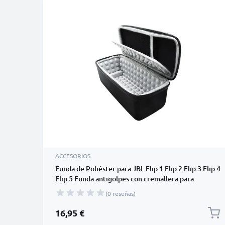
ACCESORIOS
Funda de Poliéster para JBL Flip 1 Flip 2 Flip 3 Flip 4
Flip 5 Funda antigolpes con cremallera para
altavoces bluetooth - Funda acolchada de 18 x 7 x
(0 reseñas)
7,4 cm en negro, Hard case
16,95 €