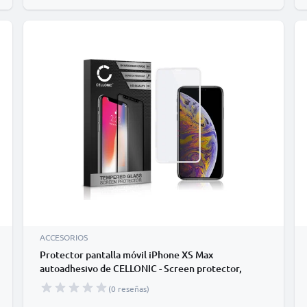
ACCESORIOS
Protector pantalla móvil iPhone XS Max
autoadhesivo de CELLONIC - Screen protector,
(Calidad HD / 3D Full Cover / 0,33mm / 9H)
(0 reseñas)