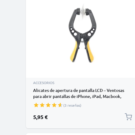
ACCESORIOS
Alicates de apertura de pantalla LCD – Ventosas
para abrir pantallas de iPhone, iPad, Macbook,
Tablet, Portátil – Herramienta para cambio de
(3 reseñas)
pantalla LCD, Mango amarillo & negro
5,95 €