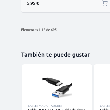
5,95 €
Elementos
1
-
12
de
695
También te puede gustar
CABLES Y ADAPTADORES
CABLE
Cable USB tipo C 2.0 - Cable de datos
Cable 