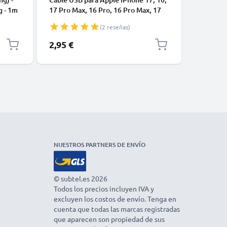
g - 1m
17 Pro Max, 16 Pro, 16 Pro Max, 17
a USB A 
Pro, 16e, 16 Plus Samsung Galaxy
negro P
(2 reseñas)
S25 Ultra, S25 Google Pixel 10, 9a,
10 Pro, 10 Pro XL Xiaomi 15 Ultra,
2,95 €
4,95 €
Redmi Note 14 Pro+, Note 14 Pro,
15T Pro OnePlus 13 - Cable de Carga
y Datos 1m
NUESTROS PARTNERS DE ENVÍO
© subtel.es 2026
Todos los precios incluyen IVA y
excluyen los costos de envío. Tenga en
cuenta que todas las marcas registradas
que aparecen son propiedad de sus