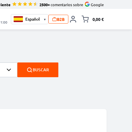
elente
2500+
comentarios sobre
Google
B2B
0,00 €
▾
Minicarro Toggle
21:00
BUSCAR