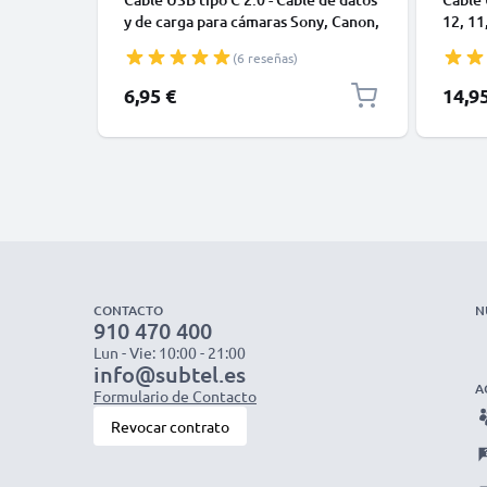
y de carga para cámaras Sony, Canon,
12, 11,
GoPro, Panasonic Lumix o móviles
Datos 
(6 reseñas)
Moto Z, Huawei, Xiaomi - 1,0m Cable
1m
cargador USB tipo C
6,95 €
14,9
CONTACTO
N
910 470 400
Lun - Vie: 10:00 - 21:00
info@subtel.es
A
Formulario de Contacto
Revocar contrato