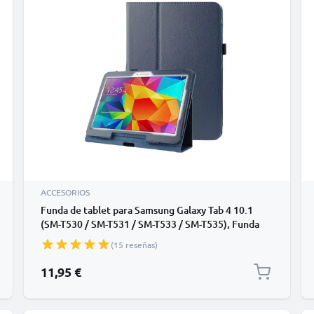
ACCESORIOS
Funda de tablet para Samsung Galaxy Tab 4 10.1
(SM-T530 / SM-T531 / SM-T533 / SM-T535), Funda
libro de Cuero artificial, Protector para tablet con
(15 reseñas)
función de soporte de color azul oscuro, Flip Cover
Bookstyle - Funda con tapa para tablet PC
11,95 €