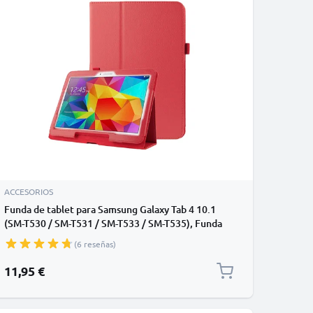
ACCESORIOS
Funda de tablet para Samsung Galaxy Tab 4 10.1
(SM-T530 / SM-T531 / SM-T533 / SM-T535), Funda
libro de Cuero artificial, Protector para tablet con
(6 reseñas)
función de soporte de color rojo, Flip Cover
Bookstyle - Funda con tapa para tablet PC
11,95 €