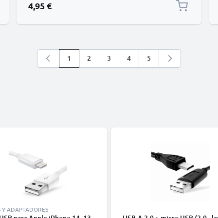
4,95 €
1
2
3
4
5
Está leyendo la página
Página
Página
Página
Página
S Y ADAPTADORES
USB para Apple iPhone 14, 13,
USB-A 2.0 > micro USB (2.0 - la