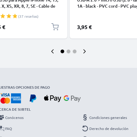
 X, XS, XR, 8, 7, SE - Cable de
1A - black - PVC cord - PVC plu
y Carga para smartphones de
(37 reseñas)
5 €
3,95 €
UESTRAS OPCIONES DE PAGO
CERCA DE SUBTEL
Conócenos
Condiciones generales
FAQ
Derecho de devolución