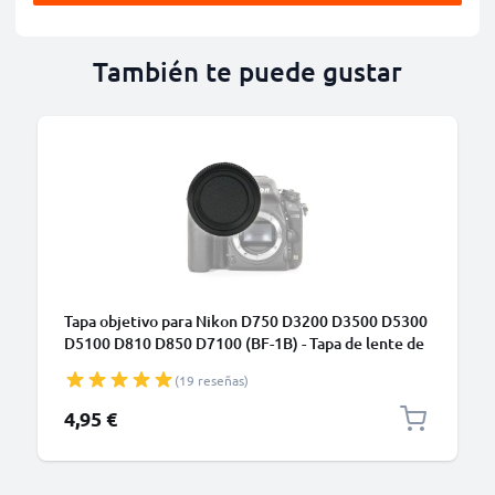
También te puede gustar
Tapa objetivo para Nikon D750 D3200 D3500 D5300
D5100 D810 D850 D7100 (BF-1B) - Tapa de lente de
Plastic y de color negro para cámaras de fotos,
(19 reseñas)
Funda antigolpes para lentes de cámara
4,95 €