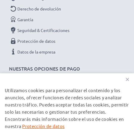
Derecho de devolución
Garantía
Seguridad & Certificaciones
Protección de datos
Datos de la empresa
NUESTRAS OPCIONES DE PAGO
×
Utilizamos cookies para personalizar el contenido y los
NUESTROS PARTNERS DE ENVÍO
anuncios, ofrecer funciones de redes sociales y analizar
nuestro tráfico. Puedes aceptar todas las cookies, permitir
solo las necesarias o gestionar tus preferencias.
© subtel.es 2026
Encontrarás más información sobre el uso de cookies en
Todos los precios incluyen IVA y excluyen los costos de envío.
Tenga en cuenta que todas las marcas registradas que
nuestra
Protección de datos
aparecen son propiedad de sus respectivos dueños y se