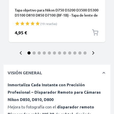
Tapa objetivo para Nikon D750 D3200 D3500 D5300
D5100 D810 D850 D7100 (BF-1B) - Tapa de lente de
Plastic y de color negro para cámaras de fotos,
(19 reseñas)
Funda antigolpes para lentes de cámara
4,95 €
VISIÓN GENERAL
Inmortaliza Cada Instante con Precisión
Profesional – Disparador Remoto para Cámaras
Nikon D850, D810, D800
Mejora tu fotografía con el
disparador remoto