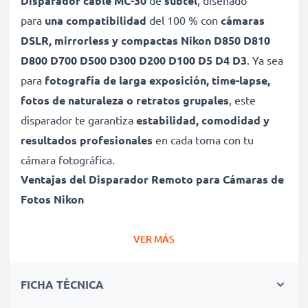
Disparador cable MC-30
de
subtel
, diseñado
para
una compatibilidad
del 100 % con
cámaras
DSLR, mirrorless y compactas Nikon D850 D810
D800 D700 D500 D300 D200 D100 D5 D4 D3
. Ya sea
para
fotografía de larga exposición, time-lapse,
fotos de naturaleza o retratos grupales
, este
disparador te garantiza
estabilidad, comodidad y
resultados profesionales
en cada toma con tu
cámara fotográfica.
Ventajas del Disparador Remoto para Cámaras de
Fotos Nikon
✔
Evita la Vibración de la Cámara para Imágenes
Nítidas
VER MÁS
Al presionar el obturador manualmente, puedes
generar desenfoques. Con este
control remoto
,
FICHA TÉCNICA
obtendrás
fotos nítidas sin vibración
, ideal