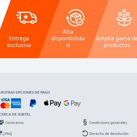
Alta
Entrega
disponibilida
Amplia gama d
exclusiva
d
productos
UESTRAS OPCIONES DE PAGO
CERCA DE SUBTEL
Conócenos
Condiciones generales
FAQ
Derecho de devolución