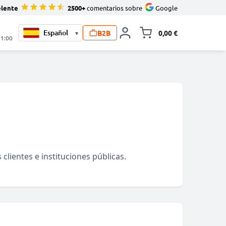
elente
2500+
comentarios sobre
Google
B2B
0,00 €
▾
Minicarro Toggle
21:00
lientes e instituciones públicas.