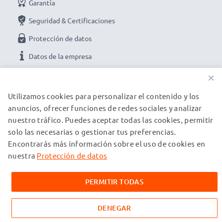
Garantía
Seguridad & Certificaciones
Protección de datos
Datos de la empresa
×
NUESTRAS OPCIONES DE PAGO
Utilizamos cookies para personalizar el contenido y los
anuncios, ofrecer funciones de redes sociales y analizar
nuestro tráfico. Puedes aceptar todas las cookies, permitir
NUESTROS PARTNERS DE ENVÍO
solo las necesarias o gestionar tus preferencias.
Encontrarás más información sobre el uso de cookies en
nuestra
Protección de datos
© subtel.es 2026
Todos los precios incluyen IVA y excluyen los costos de envío.
Tenga en cuenta que todas las marcas registradas que
PERMITIR TODAS
aparecen son propiedad de sus respectivos dueños y se
mencionan en nuestras páginas web exclusivamente para
proporcionar información sobre nuestros productos.
DENEGAR