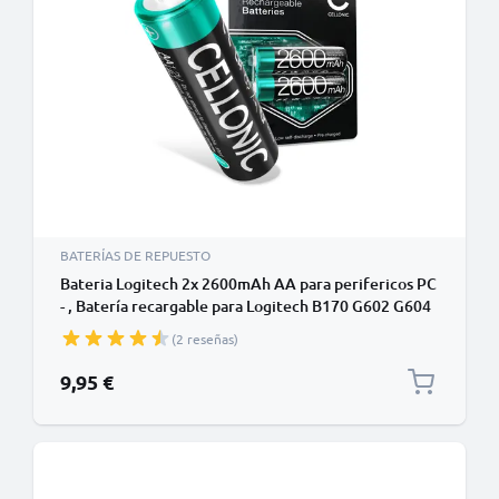
BATERÍAS DE REPUESTO
Bateria Logitech 2x 2600mAh AA para perifericos PC
- , Batería recargable para Logitech B170 G602 G604
G700s M185 M220 M235 M325 M330 M350 M510
(2 reseñas)
M525 M535 M585 M590 M705 M720 Triathlon
Wireless Mouse M705 G700s
9,95 €