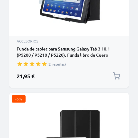
ACCESORIOS
Funda de tablet para Samsung Galaxy Tab 3 10.1
(P5200 / P5210 / P5220), Funda libro de Cuero
artificial, Protector para tablet con función de
(2 reseñas)
soporte de color negro, Flip Cover Bookstyle - Funda
con tapa para tablet PC
21,95 €
-5%