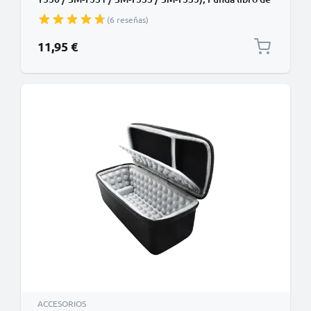
Cuero artificial, Protector para tablet con función de
(6 reseñas)
soporte de color rojo, Flip Cover Bookstyle - Funda
con tapa para tablet PC
11,95 €
ACCESORIOS