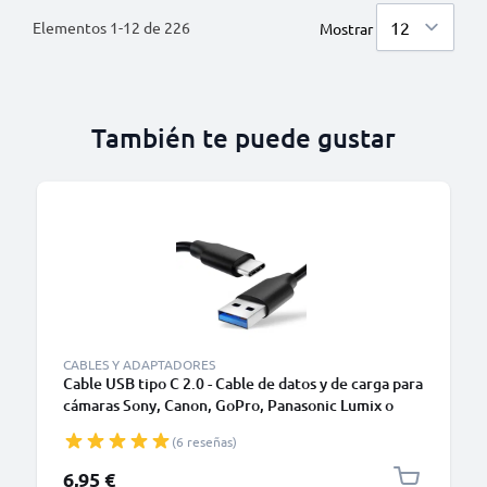
Elementos
1
-
12
de
226
Mostrar
También te puede gustar
CABLES Y ADAPTADORES
Cable USB tipo C 2.0 - Cable de datos y de carga para
cámaras Sony, Canon, GoPro, Panasonic Lumix o
móviles Moto Z, Huawei, Xiaomi - 1,0m Cable
(6 reseñas)
cargador USB tipo C
6,95 €