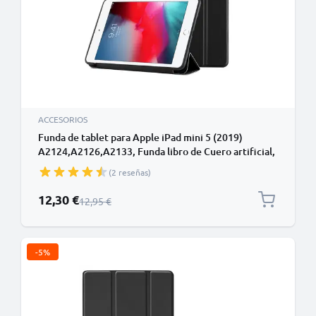
ACCESORIOS
Funda de tablet para Apple iPad mini 5 (2019)
A2124,A2126,A2133, Funda libro de Cuero artificial,
Protector para tablet con función de soporte de
(2 reseñas)
color negro, Flip Cover Bookstyle - Funda con tapa
para tablet PC
Precio especial
12,30 €
Precio normal
12,95 €
-5%