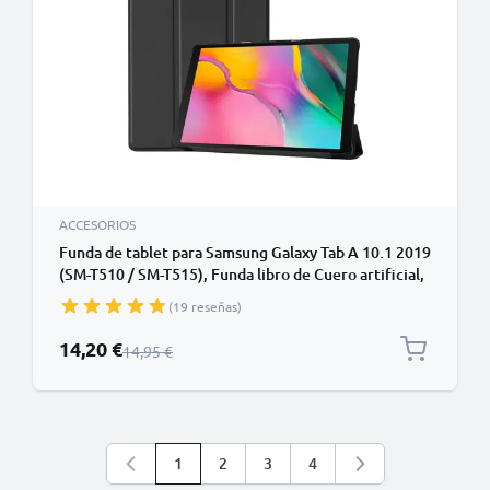
ACCESORIOS
Funda de tablet para Samsung Galaxy Tab A 10.1 2019
(SM-T510 / SM-T515), Funda libro de Cuero artificial,
Protector para tablet con función de soporte de
(19 reseñas)
color negro, Flip Cover Bookstyle - Funda con tapa
para tablet PC
Precio especial
14,20 €
Precio normal
14,95 €
1
2
3
4
Está leyendo la página
Página
Página
Página