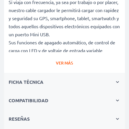
Si viaja con frecuencia, ya sea por trabajo o por placer,
nuestro cable cargador le permitirá cargar con rapidez
y seguridad su GPS, smartphone, tablet, smartwatch y
todos aquellos dispositivos electrónicos equipados con
un puerto Mini USB.
Sus funciones de apagado automático, de control de
carga con LED y de voltaje de entrada variable
garantizan una carga segura de su dispositivo y una
VER MÁS
larga vida útil de su Aiptek.
FICHA TÉCNICA
Carga rápida y cuidadosa de sus dispositivos
Aiptek Car Camcorder X5, GS 372 gracias a la luz
LED y el voltaje de entrada flexible del cargador
COMPATIBILIDAD
mechero coche
✔ Tecnología moderna - Carga rápida y apagado
RESEÑAS
automático para una vida útil prolongada de sus