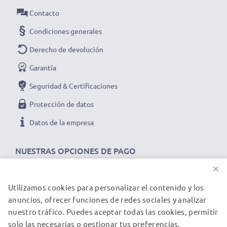
universal
Contacto
Condiciones generales
Derecho de devolución
Especificaciones técnicas cargador mechero coche
Garantía
para Aiptek Car Camcorder X5, GS 372:
Seguridad & Certificaciones
Marca:
subtel
Protección de datos
Entrada / Input:
12V / 24V
Datos de la empresa
Conector 1:
Mini USB
NUESTRAS OPCIONES DE PAGO
Voltaje de salida / Output voltio:
5V
×
Utilizamos cookies para personalizar el contenido y los
NUESTROS PARTNERS DE ENVÍO
Amperaje de Salida / Output amperio:
1A /
anuncios, ofrecer funciones de redes sociales y analizar
1000mA
nuestro tráfico. Puedes aceptar todas las cookies, permitir
solo las necesarias o gestionar tus preferencias.
© subtel.es 2026