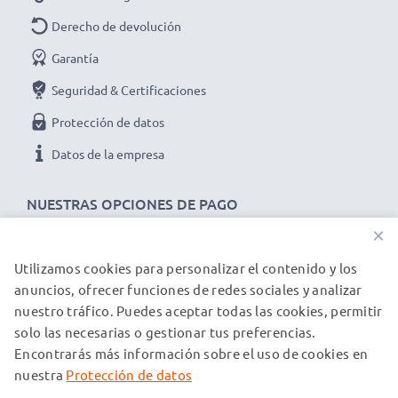
Derecho de devolución
Garantía
Seguridad & Certificaciones
Protección de datos
Datos de la empresa
NUESTRAS OPCIONES DE PAGO
×
Utilizamos cookies para personalizar el contenido y los
NUESTROS PARTNERS DE ENVÍO
anuncios, ofrecer funciones de redes sociales y analizar
nuestro tráfico. Puedes aceptar todas las cookies, permitir
solo las necesarias o gestionar tus preferencias.
© subtel.es 2026
Encontrarás más información sobre el uso de cookies en
Todos los precios incluyen IVA y excluyen los costos de envío.
Tenga en cuenta que todas las marcas registradas que
nuestra
Protección de datos
aparecen son propiedad de sus respectivos dueños y se