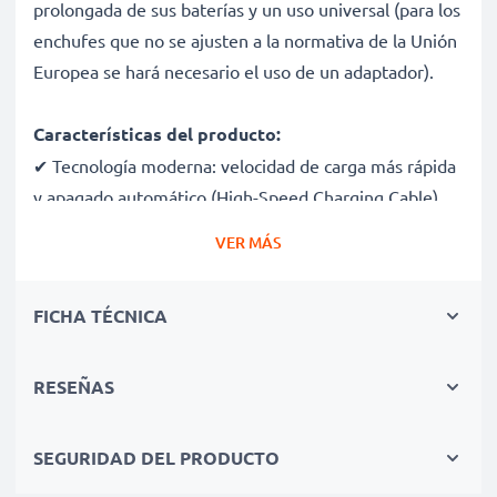
prolongada de sus baterías y un uso universal (para los
enchufes que no se ajusten a la normativa de la Unión
Europea se hará necesario el uso de un adaptador).
Características del producto:
✔ Tecnología moderna: velocidad de carga más rápida
y apagado automático (High-Speed Charging Cable)
✔ Producto final de calidad: Cable de carga flexible e
VER MÁS
irrompible
✔ Cargador con protección contra el cortocircuito,
FICHA TÉCNICA
sobrecalentamiento y sobretensión
✔ Conector Micro USB, adaptador CA con diseño
ergonómico: Ideal para viajar
RESEÑAS
✔ Voltaje de entrada variable 100V - 250V
SEGURIDAD DEL PRODUCTO
Especificaciones técnicas: