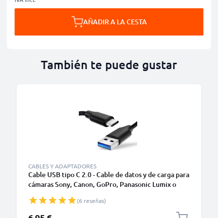
AÑADIR A LA CESTA
También te puede gustar
CABLES Y ADAPTADORES
Cable USB tipo C 2.0 - Cable de datos y de carga para
cámaras Sony, Canon, GoPro, Panasonic Lumix o
móviles Moto Z, Huawei, Xiaomi - 1,0m Cable
(6 reseñas)
cargador USB tipo C
6,95 €