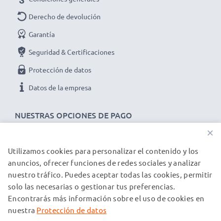
Derecho de devolución
Garantía
Seguridad & Certificaciones
Protección de datos
Datos de la empresa
NUESTRAS OPCIONES DE PAGO
×
Utilizamos cookies para personalizar el contenido y los
NUESTROS PARTNERS DE ENVÍO
anuncios, ofrecer funciones de redes sociales y analizar
nuestro tráfico. Puedes aceptar todas las cookies, permitir
solo las necesarias o gestionar tus preferencias.
© subtel.es 2026
Encontrarás más información sobre el uso de cookies en
Todos los precios incluyen IVA y excluyen los costos de envío.
Tenga en cuenta que todas las marcas registradas que
nuestra
Protección de datos
aparecen son propiedad de sus respectivos dueños y se