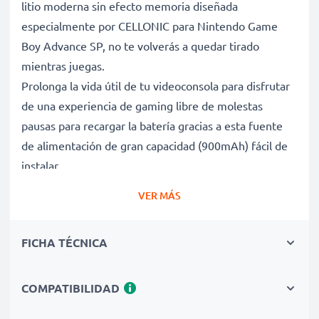
litio moderna sin efecto memoria diseñada
especialmente por CELLONIC para Nintendo Game
Boy Advance SP, no te volverás a quedar tirado
mientras juegas.
Prolonga la vida útil de tu videoconsola para disfrutar
de una experiencia de gaming libre de molestas
pausas para recargar la batería gracias a esta fuente
de alimentación de gran capacidad (900mAh) fácil de
instalar.
VER MÁS
Batería de calidad premium para un uso
FICHA TÉCNICA
prolongado de su consola Nintendo
✔ Batería de repuesto con gran capacidad 900mAh y
3.7V
COMPATIBILIDAD
✔ Máximo rendimiento de la batería incluso después