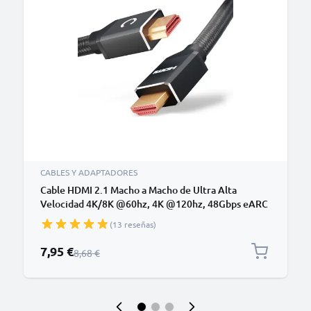
CABLES Y ADAPTADORES
Cable HDMI 2.1 Macho a Macho de Ultra Alta
Velocidad 4K/8K @60hz, 4K @120hz, 48Gbps eARC
QFT QMS DSC chapado en oro de 24k HDMI Lead
(13 reseñas)
para Soundbar, HD TV, PS4, PS5, Xbox, Switch - 1,5
m de largo
Precio especial
7,95 €
Precio normal
8,68 €