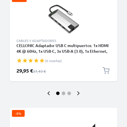
CABLES Y ADAPTADORES
CELLONIC Adaptador USB C multipuertos: 1x HDMI
4K @ 60Hz, 1x USB-C, 3x USB-A (3.0), 1x Ethernet,
1x Micro SD, 1X SD - HUB USB / Dongle USB C con 8
(4 reseñas)
puertos compatible con Mac OS, Windows,
Macbook, Lenovo, Dell o HP
Precio especial
29,95 €
Precio normal
37,43 €
-8%