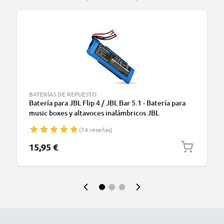
B
BATERÍAS DE REPUESTO
Batería para JBL Flip 4 / JBL Bar 5.1 - Batería para
music boxes y altavoces inalámbricos JBL
GSP872693 01 3000mAh 3.7V de CELLONIC
(74 reseñas)
15,95 €