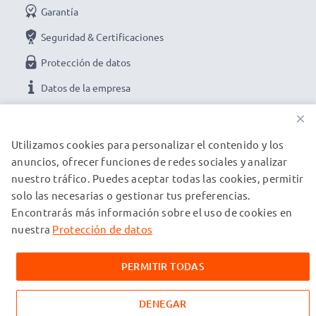
Garantía
Seguridad & Certificaciones
Protección de datos
Datos de la empresa
×
NUESTRAS OPCIONES DE PAGO
Utilizamos cookies para personalizar el contenido y los
anuncios, ofrecer funciones de redes sociales y analizar
nuestro tráfico. Puedes aceptar todas las cookies, permitir
NUESTROS PARTNERS DE ENVÍO
solo las necesarias o gestionar tus preferencias.
Encontrarás más información sobre el uso de cookies en
nuestra
Protección de datos
© subtel.es 2026
Todos los precios incluyen IVA y excluyen los costos de envío.
Tenga en cuenta que todas las marcas registradas que
PERMITIR TODAS
aparecen son propiedad de sus respectivos dueños y se
mencionan en nuestras páginas web exclusivamente para
proporcionar información sobre nuestros productos.
DENEGAR