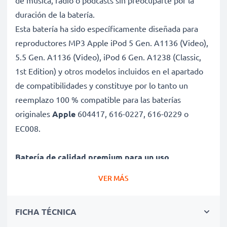
de música, radio o podcasts sin preocuparte por la
duración de la batería.
Esta batería ha sido específicamente diseñada para
reproductores MP3 Apple iPod 5 Gen. A1136 (Video),
5.5 Gen. A1136 (Video), iPod 6 Gen. A1238 (Classic,
1st Edition) y otros modelos incluidos en el apartado
de compatibilidades y constituye por lo tanto un
reemplazo 100 % compatible para las baterías
originales
Apple
604417, 616-0227, 616-0229 o
EC008.
Batería de calidad premium para un uso
prolongado de su Apple iPod
VER MÁS
✔ Batería de repuesto con gran capacidad 450mAh y
3.7V
FICHA TÉCNICA
✔ Máximo rendimiento de la batería incluso después