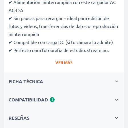
✔ Alimentación ininterrumpida con este cargador AC
AC-LS5
✔ Sin pausas para recargar – ideal para edición de
fotos y vídeos, transferencias de datos o reproducción
ininterrumpida
✔ Compatible con carga DC (si tu cámara lo admite)
✔ Perfecto para fotografía de estudio, streaming,
vlogging, retratos y fotografía de productos
VER MÁS
✔ 100 % compatible con DSC-H70, DSC-T110 y más
✔ Protección certificada contra cortocircuitos,
FICHA TÉCNICA
sobrecalentamiento y sobretensión
✔ Enchufe de alta calidad con cable flexible y
resistente a roturas
COMPATIBILIDAD
Especificaciones del Adaptador de Corriente Alterna
RESEÑAS
AC-LS5