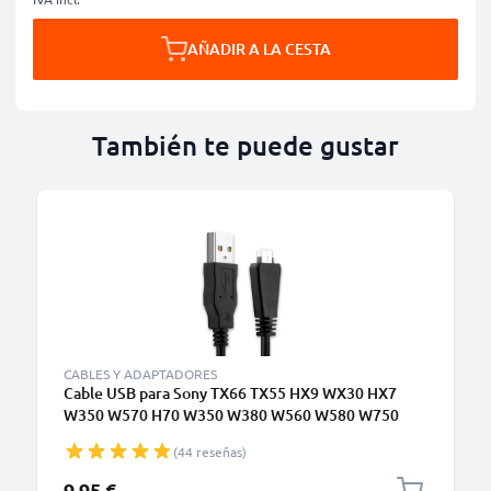
AÑADIR A LA CESTA
También te puede gustar
CABLES Y ADAPTADORES
Cable USB para Sony TX66 TX55 HX9 WX30 HX7
W350 W570 H70 W350 W380 W560 W580 W750
WX7 WX9 TX10 - VMC-MD3 Cable de Carga y Datos
(44 reseñas)
VMC-MD3 USB 2.0 de 1.5m 0.5A negro PVC
9,95 €