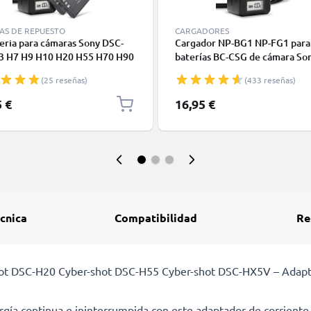
AS DE REPUESTO
CARGADORES
eria para cámaras Sony DSC-
Cargador NP-BG1 NP-FG1 para
3 H7 H9 H10 H20 H55 H70 H90
baterías BC-CSG de cámara So
X9V HX5V HX7V HX10V
Cybershot HX20V de CELLONI
(25 reseñas)
(433 reseñas)
 DSC-W55 - NP-BG1 NP-FG1
h + Cargador rápido BC-CSGB
5 €
16,95 €
GC Baterías recargables
écnica
Compatibilidad
Re
ot DSC-H20 Cyber-shot DSC-H55 Cyber-shot DSC-HX5V – Adaptad
gía continua e ininterrumpida con este adaptador de corriente 