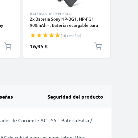
BATERÍAS DE REPUESTO
BATERÍAS
2x Bateria Sony NP-BG1, NP-FG1
Bateria 
ny
900mAh - , Batería recargable para
BN 580mA
C
camaras Sony DSC-H50 H3 H7 H9
para cam
(16 reseñas)
H10 H20 H50 H55 H70 -H90 DSC-
QX10 DS
HX9V HX5V HX7V HX10V HX20V
W830
16,95 €
14,95 €
DSC-W55 W50 W80
señas
Seguridad del producto
or de Corriente AC-LS5 – Batería Falsa /
AC de subtel para sesiones fotográficas