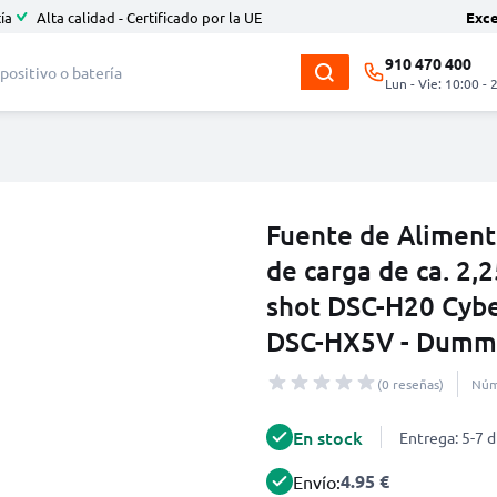
ía
Alta calidad - Certificado por la UE
Exc
910 470 400
Lun - Vie: 10:00 - 
Fuente de Aliment
de carga de ca. 2,
shot DSC-H20 Cybe
DSC-HX5V - Dummy
(0 reseñas)
Núm
En stock
Entrega: 5-7 d
4.95 €
Envío: