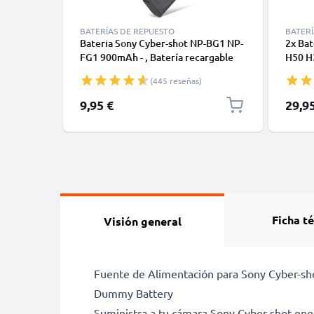
BATERÍAS DE REPUESTO
BATERÍ
Bateria Sony Cyber-shot NP-BG1 NP-
2x Bat
FG1 900mAh - , Batería recargable
H50 H
para camaras Sony DSC-H50 -H3 -H7 -
DSC-H
(445 reseñas)
H9 -H10 -H20 -H50 -H55 -H70 -H90
HX20V
DSC-HX9V -HX5V -HX7V -HX10V -
900mA
9,95 €
29,9
HX20V DSC-W55
BC-CS
Ficha t
Visión general
Fuente de Alimentación para Sony Cyber-sh
Dummy Battery
Suministra a tu cámara Sony Cyber-shot ener