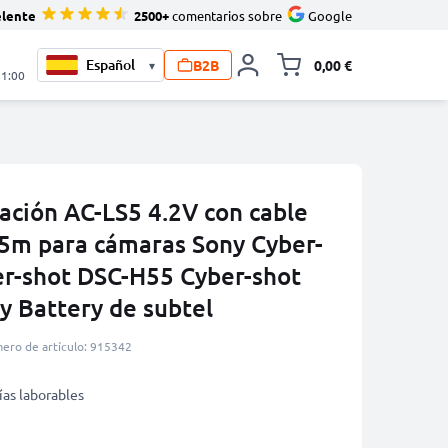
elente
2500+
comentarios sobre
Google
B2B
0,00 €
▾
Minicarro Toggle
21:00
ación AC-LS5 4.2V con cable
25m para cámaras Sony Cyber-
r-shot DSC-H55 Cyber-shot
 Battery de subtel
ero de artículo: 915342
ías laborables