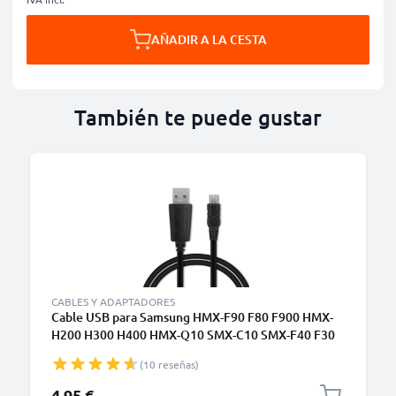
AÑADIR A LA CESTA
También te puede gustar
CABLES Y ADAPTADORES
Cable USB para Samsung HMX-F90 F80 F900 HMX-
H200 H300 H400 HMX-Q10 SMX-C10 SMX-F40 F30
SC-DX103 SC-D353 VP-D361 - Cable de Carga y
(10 reseñas)
Datos 1m 1A negro PVC
4,95 €