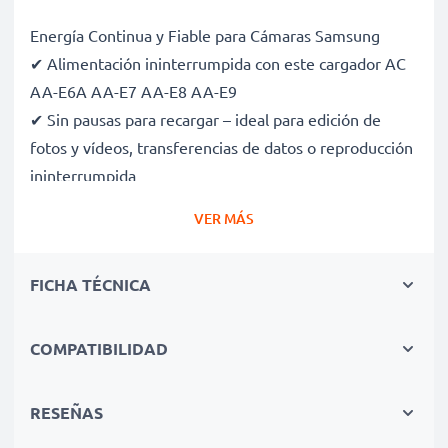
Energía Continua y Fiable para Cámaras Samsung
✔ Alimentación ininterrumpida con este cargador AC
AA-E6A AA-E7 AA-E8 AA-E9
✔ Sin pausas para recargar – ideal para edición de
fotos y vídeos, transferencias de datos o reproducción
ininterrumpida
✔ Compatible con carga DC (si tu cámara lo admite)
VER MÁS
✔ Perfecto para fotografía de estudio, streaming,
vlogging, retratos y fotografía de productos
FICHA TÉCNICA
✔ 100 % compatible con Samsung D23, D24, D365,
D33, D27, MX10 y más
✔ Protección certificada contra cortocircuitos,
COMPATIBILIDAD
sobrecalentamiento y sobretensión
✔ Enchufe de alta calidad con cable flexible y
RESEÑAS
resistente a roturas