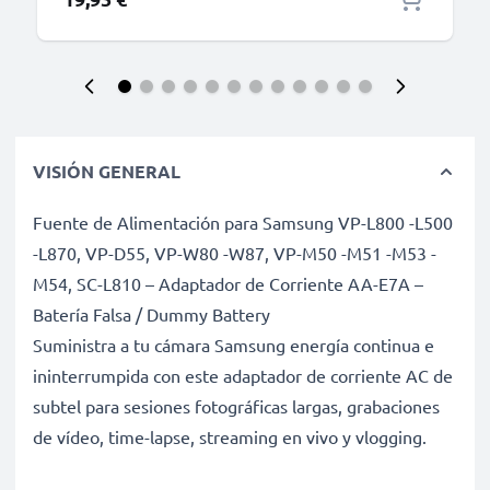
VM-B310 SB-L110A -L160 -L320 -L480
VISIÓN GENERAL
Fuente de Alimentación para Samsung VP-L800 -L500
-L870, VP-D55, VP-W80 -W87, VP-M50 -M51 -M53 -
M54, SC-L810 – Adaptador de Corriente AA-E7A –
Batería Falsa / Dummy Battery
Suministra a tu cámara Samsung energía continua e
ininterrumpida con este adaptador de corriente AC de
subtel para sesiones fotográficas largas, grabaciones
de vídeo, time-lapse, streaming en vivo y vlogging.