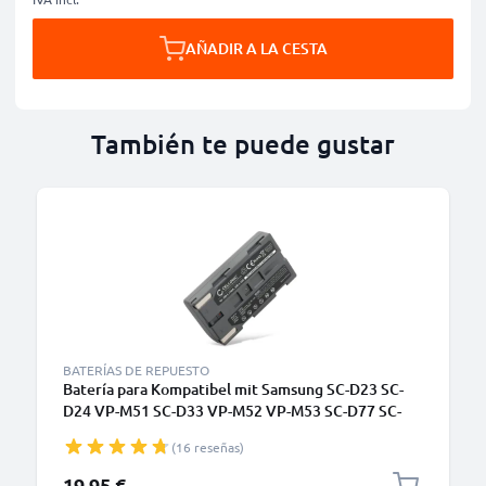
AÑADIR A LA CESTA
También te puede gustar
BATERÍAS DE REPUESTO
Batería para Kompatibel mit Samsung SC-D23 SC-
D24 VP-M51 SC-D33 VP-M52 VP-M53 SC-D77 SC-
D27 VP-M54 SC-D86 VM-A300 SC-D67 VM-A320 VP-
(16 reseñas)
L700 VP-M50 SC-L700 VM-A400 Kompatibel mit
Medion MD9014 Kompatibel mit Samsung VM-C300
19,95 €