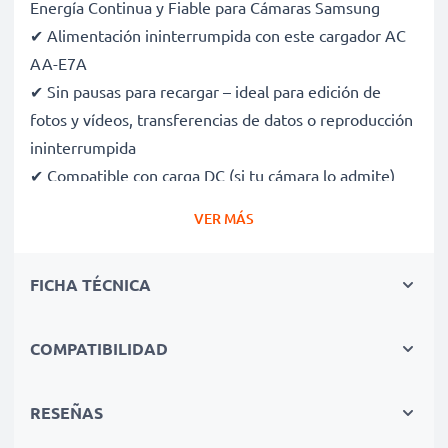
Energía Continua y Fiable para Cámaras Samsung
✔ Alimentación ininterrumpida con este cargador AC
AA-E7A
✔ Sin pausas para recargar – ideal para edición de
fotos y vídeos, transferencias de datos o reproducción
ininterrumpida
✔ Compatible con carga DC (si tu cámara lo admite)
✔ Perfecto para fotografía de estudio, streaming,
VER MÁS
vlogging, retratos y fotografía de productos
✔ 100 % compatible con Samsung M51, M53, M52,
FICHA TÉCNICA
M54, M50 y más
✔ Protección certificada contra cortocircuitos,
sobrecalentamiento y sobretensión
COMPATIBILIDAD
✔ Enchufe de alta calidad con cable flexible y
resistente a roturas
RESEÑAS