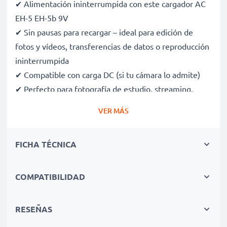
✔ Alimentación ininterrumpida con este cargador AC
EH-5 EH-5b 9V
✔ Sin pausas para recargar – ideal para edición de
fotos y vídeos, transferencias de datos o reproducción
ininterrumpida
✔ Compatible con carga DC (si tu cámara lo admite)
✔ Perfecto para fotografía de estudio, streaming,
vlogging, retratos y fotografía de productos
VER MÁS
✔ 100 % compatible con D750, D800, D810 y más
✔ Protección certificada contra cortocircuitos,
FICHA TÉCNICA
sobrecalentamiento y sobretensión
✔ Enchufe de alta calidad con cable flexible y
resistente a roturas
COMPATIBILIDAD
Especificaciones del Adaptador de Corriente Alterna
RESEÑAS
EH-5 EH-5b 9V