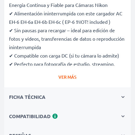
Energía Continua y Fiable para Cámaras Nikon
✔ Alimentación ininterrumpida con este cargador AC
EH-6 EH-6a EH-6b EH-6c ( EP-6 !NOT! included )
✔ Sin pausas para recargar – ideal para edición de
fotos y vídeos, transferencias de datos o reproducción
ininterrumpida
✔ Compatible con carga DC (si tu cámara lo admite)
✔ Perfecto para fotografía de estudio, streaming,
vlogging, retratos y fotografía de productos
VER MÁS
✔ 100 % compatible con D4 D4s D5 D6 y más
✔ Protección certificada contra cortocircuitos,
FICHA TÉCNICA
sobrecalentamiento y sobretensión
✔ Enchufe de alta calidad con cable flexible y
resistente a roturas
COMPATIBILIDAD
Especificaciones del Adaptador de Corriente Alterna