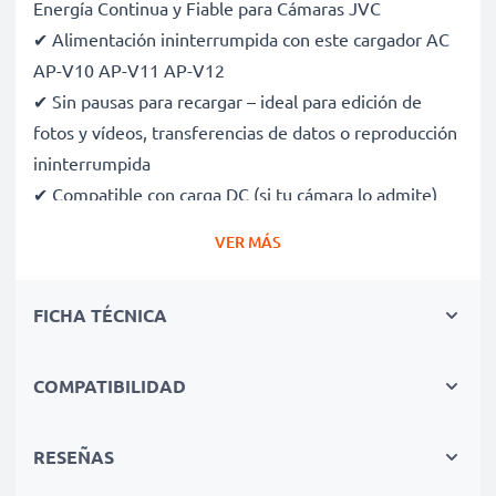
Energía Continua y Fiable para Cámaras JVC
✔ Alimentación ininterrumpida con este cargador AC
AP-V10 AP-V11 AP-V12
✔ Sin pausas para recargar – ideal para edición de
fotos y vídeos, transferencias de datos o reproducción
ininterrumpida
✔ Compatible con carga DC (si tu cámara lo admite)
✔ Perfecto para fotografía de estudio, streaming,
VER MÁS
vlogging, retratos y fotografía de productos
✔ 100 % compatible con JVC APV11, D21, DVL150,
FICHA TÉCNICA
DV500 y más
✔ Protección certificada contra cortocircuitos,
sobrecalentamiento y sobretensión
COMPATIBILIDAD
✔ Enchufe de alta calidad con cable flexible y
resistente a roturas
RESEÑAS