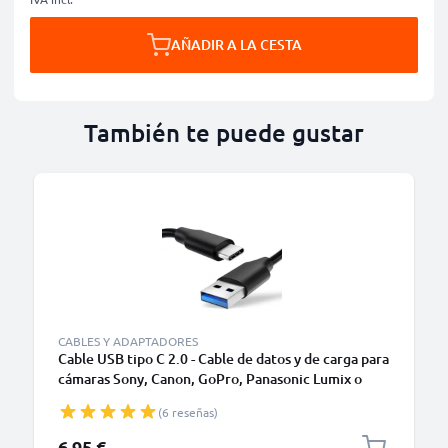
AÑADIR A LA CESTA
También te puede gustar
CABLES Y ADAPTADORES
Cable USB tipo C 2.0 - Cable de datos y de carga para
cámaras Sony, Canon, GoPro, Panasonic Lumix o
móviles Moto Z, Huawei, Xiaomi - 1,0m Cable
(6 reseñas)
cargador USB tipo C
6,95 €