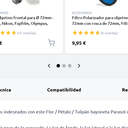
ORIOS
ACCESORIOS
bjetivo frontal para Ø 72mm -
Filtro Polarizador para objetiv
 Nikon, Fujifilm, Olympus,
72mm con rosca de 72mm, Filt
Panasonic, Pentax, Snap-On:
CPL, Filtro polarizador circular
(15 reseñas)
(8 reseñas)
co central Cubierta Protectora
Filtro polarizante, Polarizació
€
9,95 €
écnica
Compatibilidad
Re
ejos indeseados con este Flor / Pétalo / Tulipán bayoneta Paraso
ir peor de lo esperado. La luz de fondo, la luz lateral o la luz d