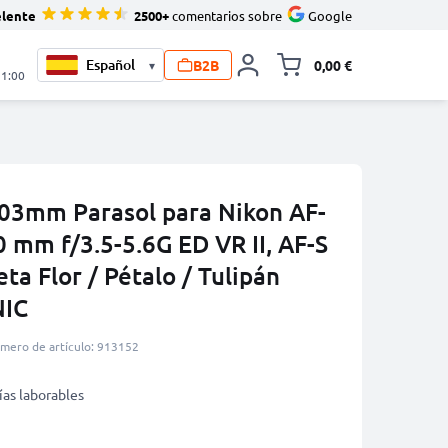
elente
2500+
comentarios sobre
Google
B2B
0,00 €
▾
Minicarro Toggle
21:00
03mm Parasol para Nikon AF-
 mm f/3.5-5.6G ED VR II, AF-S
ta Flor / Pétalo / Tulipán
NIC
mero de artículo: 913152
ías laborables