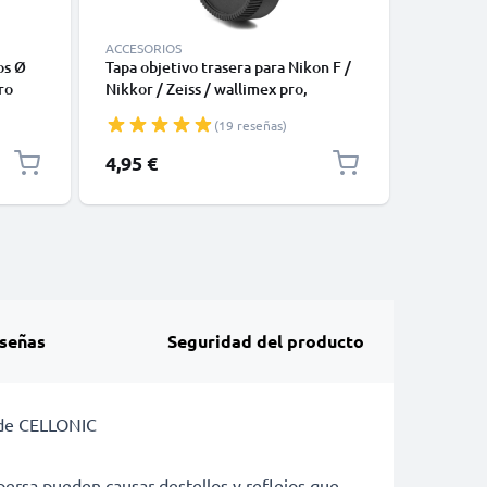
ACCESORIOS
ACCESORI
os Ø
Tapa objetivo trasera para Nikon F /
Tapa obje
ro
Nikkor / Zeiss / wallimex pro,
Camera, 
,
Bayoneta Cubierta Protectora Nikon
Bayoneta
(19 reseñas)
n
F Mount (AF-S, AF-P, AI)
F Mount (
4,95 €
6,95 €
señas
Seguridad del producto
l de CELLONIC
ispersa pueden causar destellos y reflejos que