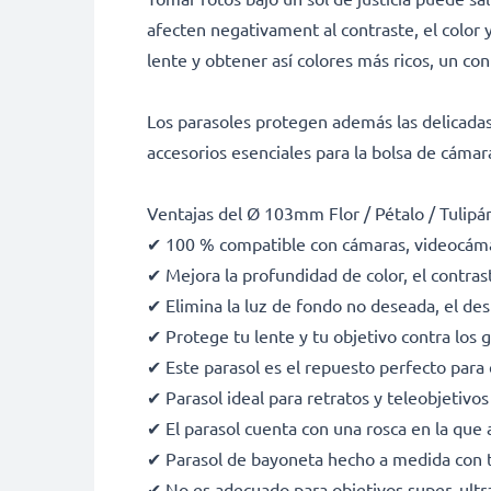
afecten negativament al contraste, el color 
lente y obtener así colores más ricos, un cont
Los parasoles protegen además las delicadas l
accesorios esenciales para la bolsa de cáma
Ventajas del Ø 103mm Flor / Pétalo / Tulip
✔ 100 % compatible con cámaras, videocá
✔ Mejora la profundidad de color, el contrast
✔ Elimina la luz de fondo no deseada, el des
✔ Protege tu lente y tu objetivo contra los go
✔ Este parasol es el repuesto perfecto para 
✔ Parasol ideal para retratos y teleobjetivos
✔ El parasol cuenta con una rosca en la que 
✔ Parasol de bayoneta hecho a medida con ta
✔ No es adecuado para objetivos super, ultra