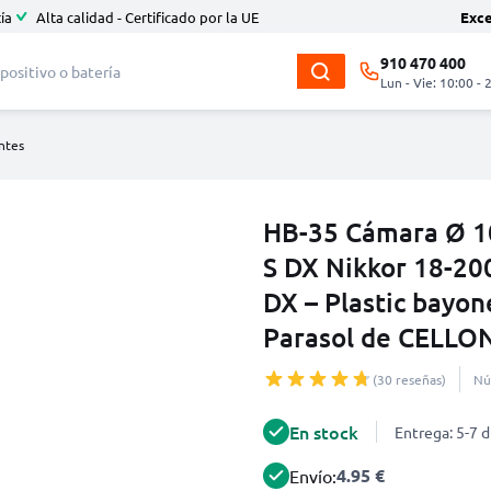
ía
Alta calidad - Certificado por la UE
Exc
910 470 400
Lun - Vie: 10:00 - 
entes
HB-35 Cámara Ø 1
S DX Nikkor 18-200
DX – Plastic bayone
Parasol de CELLO
(30 reseñas)
Nú
En stock
Entrega: 5-7 d
4.95 €
Envío: