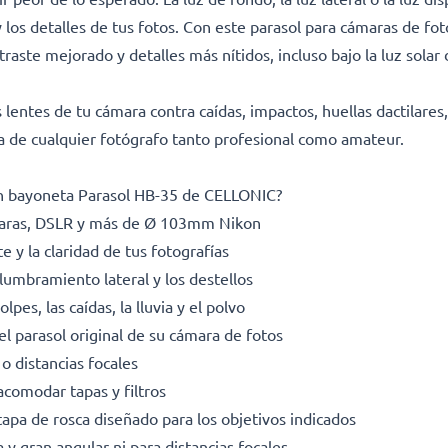
y los detalles de tus fotos. Con este parasol para cámaras de fo
raste mejorado y detalles más nítidos, incluso bajo la luz solar 
entes de tu cámara contra caídas, impactos, huellas dactilares, 
ra de cualquier fotógrafo tanto profesional como amateur.
án bayoneta Parasol HB-35 de CELLONIC?
maras, DSLR y más de Ø 103mm Nikon
e y la claridad de tus fotografías
lumbramiento lateral y los destellos
lpes, las caídas, la lluvia y el polvo
el parasol original de su cámara de fotos
 o distancias focales
acomodar tapas y filtros
pa de rosca diseñado para los objetivos indicados
 y gran angular ni para distancias focales