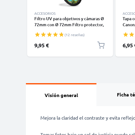
ACCESORIOS
ACCES
Filtro UV para objetivos y cámaras Ø
Tapa o
72mm con Ø 72mm Filtro protector,
Canon,
Filtro ultravioleta, Cristal traslucido
Sony, 
(12 reseñas)
Pelliz
9,95 €
6,95 
Ficha t
Visión general
Mejora la claridad el contraste y evita refl
Tomar fotos bajo un sol de justicia puede sal