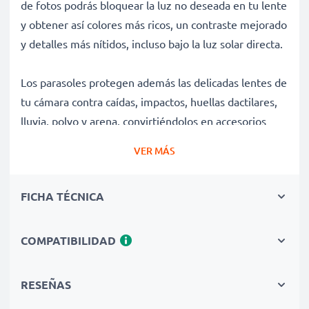
de fotos podrás bloquear la luz no deseada en tu lente
y obtener así colores más ricos, un contraste mejorado
y detalles más nítidos, incluso bajo la luz solar directa.
Los parasoles protegen además las delicadas lentes de
tu cámara contra caídas, impactos, huellas dactilares,
lluvia, polvo y arena, convirtiéndolos en accesorios
esenciales para la bolsa de cámara de cualquier
VER MÁS
fotógrafo tanto profesional como amateur.
FICHA TÉCNICA
Ventajas del Flor / Pétalo / Tulipán bayoneta Parasol
EW-73B de CELLONIC?
✔ 100 % compatible con cámaras, videocámaras, DSLR
COMPATIBILIDAD
y más de Canon
✔ Mejora la profundidad de color, el contraste y la
RESEÑAS
claridad de tus fotografías