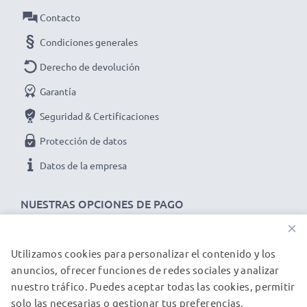
Material:
Plastic
Contacto
Forma:
Flor / Pétalo / Tulipán
Condiciones generales
Obtén colores más vivos y detalles fotográficos
más nítidos con este Flor / Pétalo / Tulipán
Derecho de devolución
bayoneta Parasol de CELLONIC. ¡Haz tu pedido
Garantía
ahora y disfruta de una entrega rápida y una
Seguridad & Certificaciones
garantía de 3 años!
Protección de datos
Datos de la empresa
NUESTRAS OPCIONES DE PAGO
×
Utilizamos cookies para personalizar el contenido y los
NUESTROS PARTNERS DE ENVÍO
anuncios, ofrecer funciones de redes sociales y analizar
nuestro tráfico. Puedes aceptar todas las cookies, permitir
solo las necesarias o gestionar tus preferencias.
© subtel.es 2026