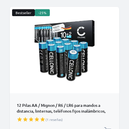
Bestseller
-25%
B
12 Pilas AA / Mignon / R6 / LR6 para mandos a
distancia, linternas, teléfonos fijos inalámbricos,
sensores y mucho más - Pilas alcalinas AA 1.5V
(1 reseñas)