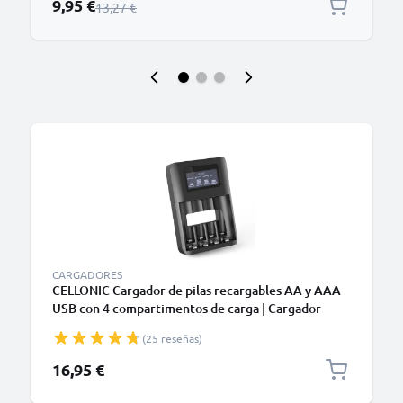
Precio especial
9,95 €
Precio normal
13,27 €
CARGADORES
CELLONIC Cargador de pilas recargables AA y AAA
USB con 4 compartimentos de carga | Cargador
inteligente con pantalla LCD para control de carga y
(25 reseñas)
protección anti sobrecargas
16,95 €