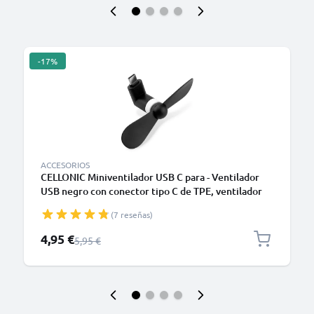
-17%
ACCESORIOS
CELLONIC Miniventilador USB C para - Ventilador
USB negro con conector tipo C de TPE, ventilador
portátil ligero de diseño funcional
(7 reseñas)
Precio especial
4,95 €
Precio normal
5,95 €