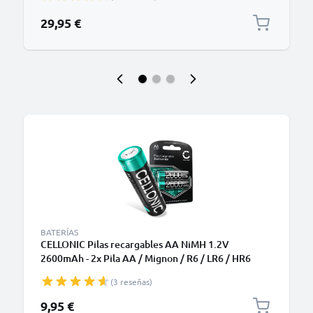
Carga 2.9m Alimentador CC-PD65
29,95 €
BATERÍAS
CELLONIC Pilas recargables AA NiMH 1.2V
2600mAh - 2x Pila AA / Mignon / R6 / LR6 / HR6
cargadas de larga duración para teléfono,
(3 reseñas)
vigilabebé, mando a distancia, MP3, GPS, mando de
XBOX
9,95 €