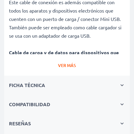
Este cable de conexión es además compatible con
todos los aparatos y dispositivos electrónicos que
cuenten con un puerto de carga / conector Mini USB.
También puede ser empleado como cable cargador si
se usa con un adaptador de carga USB.
Cable de carga y de datos para dispositivos que
funcionen con conector Mini USB
VER MÁS
✔ Cable adaptador con conector Mini USB - Enchufe
de carga para todos los dispositivos con puerto de
FICHA TÉCNICA
carga Mini USB y las versiones USB anteriores
✔ Capacidad de carga rápida - Permite la carga rápida
con una velocidad de carga de 1A
COMPATIBILIDAD
✔ Larga vida útil - Cable de alimentación flexible e
irrompible con revestimiento protector contra
RESEÑAS
dobleces y roturas