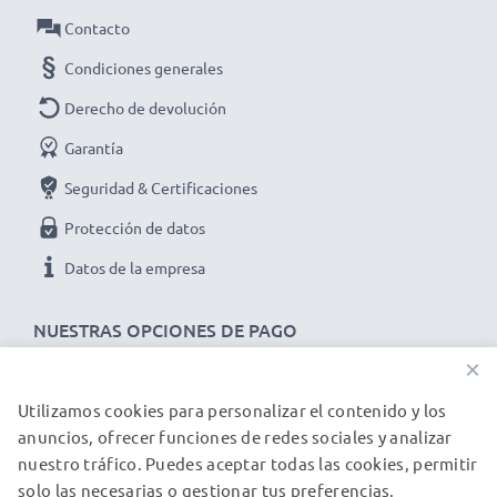
✔ Ideal para las actualizaciones de software y
Contacto
firmware en su dispositivo
Condiciones generales
➢ El cable USB es compatible con versiones USB
anteriores
Derecho de devolución
Cable Mini USB de carga y de datos para
Garantía
dispositivos DellMini 3 USB:
Seguridad & Certificaciones
Marca:
CELLONIC
Protección de datos
Tipo:
Data & Charging cable / Interface cable
Material del Cable
: PVC
Datos de la empresa
Material conector
: PVC
NUESTRAS OPCIONES DE PAGO
Conector 1
: Mini USB
Conector 2
: USB A
×
Versión
: 2.0
Utilizamos cookies para personalizar el contenido y los
NUESTROS PARTNERS DE ENVÍO
Velocidad de datos (max)
: 480 MBit/s - USB 2.0
anuncios, ofrecer funciones de redes sociales y analizar
Corriente de carga
: 1A
nuestro tráfico. Puedes aceptar todas las cookies, permitir
solo las necesarias o gestionar tus preferencias.
Longitud del cable:
1m
© subtel.es 2026