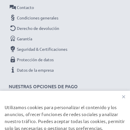
Forma:
Flor / Pétalo / Tulipán
Contacto
Obtén colores más vivos y detalles fotográficos
Condiciones generales
más nítidos con este Flor / Pétalo / Tulipán rosca
Parasol de CELLONIC. ¡Haz tu pedido ahora y
Derecho de devolución
disfruta de una entrega rápida y una garantía de 3
Garantía
años!
Seguridad & Certificaciones
Protección de datos
Datos de la empresa
NUESTRAS OPCIONES DE PAGO
×
Utilizamos cookies para personalizar el contenido y los
NUESTROS PARTNERS DE ENVÍO
anuncios, ofrecer funciones de redes sociales y analizar
nuestro tráfico. Puedes aceptar todas las cookies, permitir
solo las necesarias o gestionar tus preferencias.
© subtel.es 2026