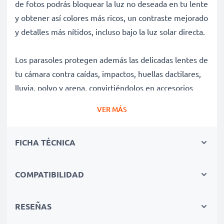
de fotos podrás bloquear la luz no deseada en tu lente
y obtener así colores más ricos, un contraste mejorado
y detalles más nítidos, incluso bajo la luz solar directa.
Los parasoles protegen además las delicadas lentes de
tu cámara contra caídas, impactos, huellas dactilares,
lluvia, polvo y arena, convirtiéndolos en accesorios
esenciales para la bolsa de cámara de cualquier
VER MÁS
fotógrafo tanto profesional como amateur.
FICHA TÉCNICA
Ventajas del Ø 82mm Flor / Pétalo / Tulipán rosca
Parasol Ø 82mm de CELLONIC?
✔ 100 % compatible con cámaras, videocámaras, DSLR
COMPATIBILIDAD
y más de Ø 82mm ✔ Mejora la profundidad de color, el
contraste y la claridad de tus fotografías
RESEÑAS
✔ Elimina la luz de fondo no deseada, el