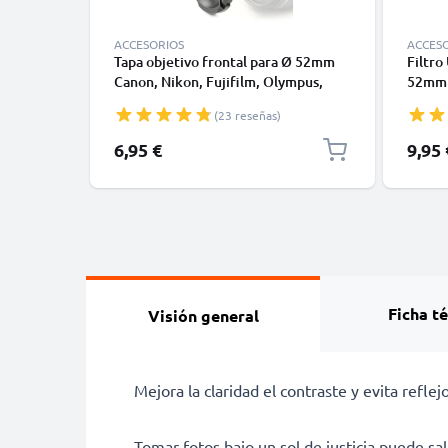
ACCESORIOS
ACCES
Tapa objetivo frontal para Ø 52mm
Filtro
Canon, Nikon, Fujifilm, Olympus,
52mm 
Sony, Panasonic, Pentax (E-52,FLCP-
Filtro
(23 reseñas)
52,LC-N52,CP-52,LC-52), Snap-On:
Pellizco central Cubierta Protectora
6,95 €
9,95 
Ficha t
Visión general
Mejora la claridad el contraste y evita refle
Tomar fotos bajo un sol de justicia puede sal