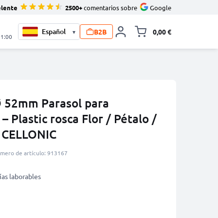
elente
2500+
comentarios sobre
Google
B2B
0,00 €
▾
Minicarro Toggle
21:00
 52mm Parasol para
 Plastic rosca Flor / Pétalo /
e CELLONIC
mero de artículo: 913167
ías laborables