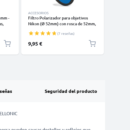
ACCESORIOS
ACCESORI
8mm -
Filtro Polarizador para objetivos
Filtro UV
s,
Nikon (Ø 52mm) con rosca de 52mm,
Nikon N
-On:
Filtro CPL, Filtro polarizador
Filtro pr
(7 reseñas)
ectora
circular, Filtro polarizante,
Cristal t
Polarización
9,95 €
9,95 €
señas
Seguridad del producto
 CELLONIC
ispersa pueden causar destellos y reflejos que