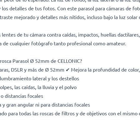
y los detalles de tus fotos. Con este parasol para cámaras de fo
raste mejorado y detalles más nítidos, incluso bajo la luz solar 
entes de tu cámara contra caídas, impactos, huellas dactilares, 
ra de cualquier fotógrafo tanto profesional como amateur.
án rosca Parasol Ø 52mm de CELLONIC?
as, DSLR y más de Ø 52mm ✔ Mejora la profundidad de color, el 
lumbramiento lateral y los destellos
lpes, las caídas, la lluvia y el polvo
 o distancias focales
 y gran angular ni para distancias focales
do para todas las roscas de filtros y de objetivos con el mismo