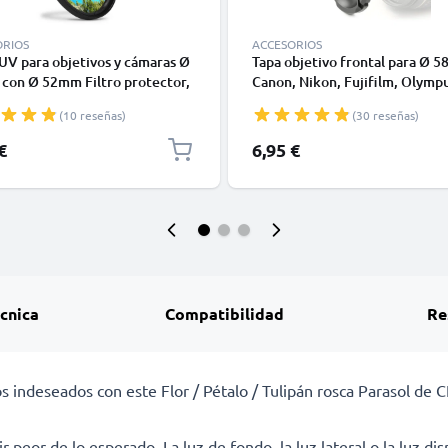
ORIOS
ACCESORIOS
 UV para objetivos y cámaras Ø
Tapa objetivo frontal para Ø 5
con Ø 52mm Filtro protector,
Canon, Nikon, Fujifilm, Olympu
 ultravioleta, Cristal traslucido
Sony, Panasonic, Pentax, Snap
(10 reseñas)
(30 reseñas)
Pellizco central Cubierta Prot
€
6,95 €
écnica
Compatibilidad
Re
jos indeseados con este Flor / Pétalo / Tulipán rosca Parasol de
ir peor de lo esperado. La luz de fondo, la luz lateral o la luz d