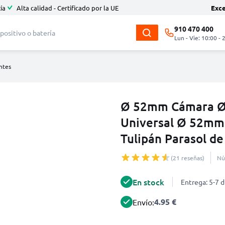
ía
Alta calidad - Certificado por la UE
Exc
910 470 400
Lun - Vie: 10:00 - 
entes
Ø 52mm Cámara Ø
Universal Ø 52mm –
Tulipán Parasol d
(21 reseñas)
Nú
En stock
Entrega: 5-7 d
4.95 €
Envío: