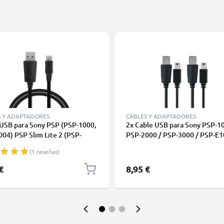
S Y ADAPTADORES
CABLES Y ADAPTADORES
 USB para Sony PSP (PSP-1000,
2x Cable USB para Sony PSP-10
04) PSP Slim Lite 2 (PSP-
PSP-2000 / PSP-3000 / PSP-E1
PSP-2004) PSP Slim & Lite 3
Cable de Carga y Datos 1m 1A
(1 reseñas)
004) PSP Street (PSP E1004) -
PVC
de Carga y Datos 1m 1A negro
€
8,95 €
ra consolas / mandos