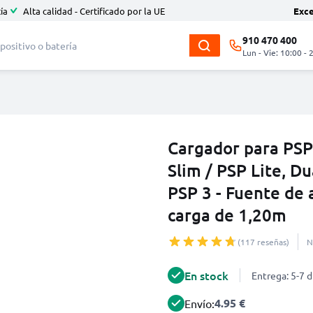
ía
Alta calidad - Certificado por la UE
Exc
910 470 400
Lun - Vie: 10:00 - 
Cargador para PSP 
Slim / PSP Lite, D
PSP 3 - Fuente de
carga de 1,20m
(117 reseñas)
N
En stock
Entrega: 5-7 d
4.95 €
Envío: