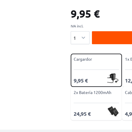
9,95 €
IVA incl.
Cantidad
Cargardor
1x 
9,95 €
12
2x Batería 1200mAh
Cab
24,95 €
4,9