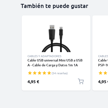
También te puede gustar
CABLES Y ADAPTADORES
CABLE
Cable USB universal Mini USB a USB
Cable
A - Cable de Carga y Datos 1m 1A
PSP-10
negro PVC
2000, 
(54 reseñas)
(PSP-3
Cable 
4,95 €
4,95 
PVC pa