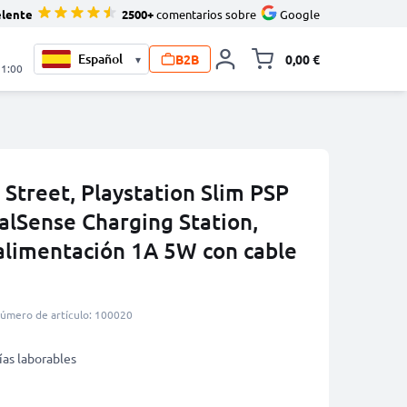
elente
2500+
comentarios sobre
Google
B2B
0,00 €
▾
Minicarro Toggle
21:00
Street, Playstation Slim PSP
ualSense Charging Station,
 alimentación 1A 5W con cable
úmero de artículo: 100020
ías laborables