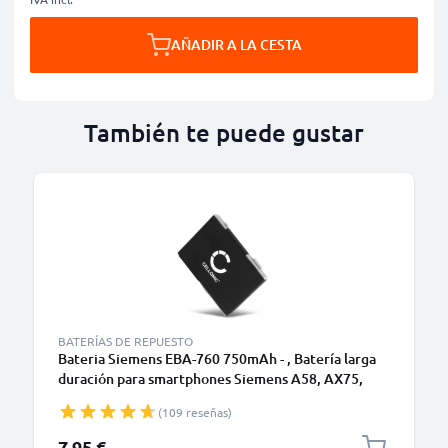
AÑADIR A LA CESTA
También te puede gustar
BATERÍAS DE REPUESTO
Bateria Siemens EBA-760 750mAh - , Batería larga
duración para smartphones Siemens A58, AX75,
CT72, CT75, CV72, CV75, CXL70, CXL75, CXT75,
(109 reseñas)
CXV70
7,95 €