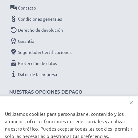
500mA
Contacto
Potencia / Power Vatios
: 2.5W
Condiciones generales
Longitud del cable
: 1.5m
Derecho de devolución
Garantía
★ 3 años de garantía ★
Seguridad & Certificaciones
Somos un distribuidor internacional especializado en
Protección de datos
productos de alta calidad. ¡Por esa razón ofrecemos 3
Datos de la empresa
años de garantía!
NUESTRAS OPCIONES DE PAGO
×
Utilizamos cookies para personalizar el contenido y los
NUESTROS PARTNERS DE ENVÍO
anuncios, ofrecer funciones de redes sociales y analizar
nuestro tráfico. Puedes aceptar todas las cookies, permitir
solo las necesarias o gestionar tus preferencias.
© subtel.es 2026