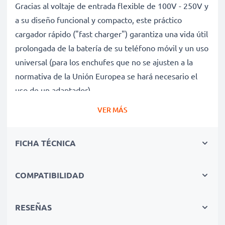
Gracias al voltaje de entrada flexible de 100V - 250V y
a su diseño funcional y compacto, este práctico
cargador rápido ("fast charger") garantiza una vida útil
prolongada de la batería de su teléfono móvil y un uso
universal (para los enchufes que no se ajusten a la
normativa de la Unión Europea se hará necesario el
uso de un adaptador).
VER MÁS
Carga rápida y cuidadosa de smartphones Siemens
C75, C65, C60, C55 gracias al voltaje de entrada
FICHA TÉCNICA
flexible del cargador de baterías
✔ Tecnología moderna - Carga rápida (High-Speed
COMPATIBILIDAD
Charging Cable) y apagado automático para una vida
útil prolongada de su teléfono móvil
✔ Producto final de calidad - Materiales resistentes al
RESEÑAS
desgaste y cable de carga flexible e irrompible