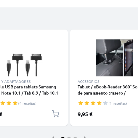
S Y ADAPTADORES
ACCESORIOS
le USB para tablets Samsung
Tablet / eBook-Reader 360° S
 Note 10.1 / Tab 8.9 / Tab 10.1
de para asiento trasero /
2 7.0 / Tab 2 10.1 / GT-N8000 /
reposacabezas (7"-11")
(4 reseñas)
(1 reseñas)
100 / GT-P5100 / GT-P6800 /
00 - Cable de Carga y Datos
€
9,95 €
.0m negro