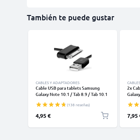
También te puede gustar
CABLES Y ADAPTADORES
CABLE
Cable USB para tablets Samsung
2x Cab
Galaxy Note 10.1 / Tab 8.9 / Tab 10.1
Galaxy
/ Tab 2 7.0 / Tab 2 10.1 / GT-N8000 /
/ Tab 
(138 reseñas)
GT-P3100 / GT-P5100 / GT-P6800 /
GT-P3
GT-P7500 - Cable de Carga y Datos
GT-P75
4,95 €
7,95 
2.0 1.0m negro
2.0 1