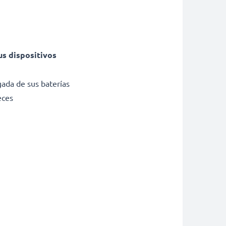
us dispositivos
gada de sus baterías
eces