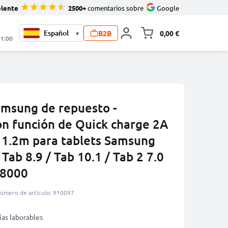
elente
2500+
comentarios sobre
Google
B2B
0,00 €
▾
Minicarro Toggle
21:00
amsung de repuesto -
on función de Quick charge 2A
e 1.2m para tablets Samsung
Tab 8.9 / Tab 10.1 / Tab 2 7.0
N8000
úmero de artículo: 910097
ías laborables