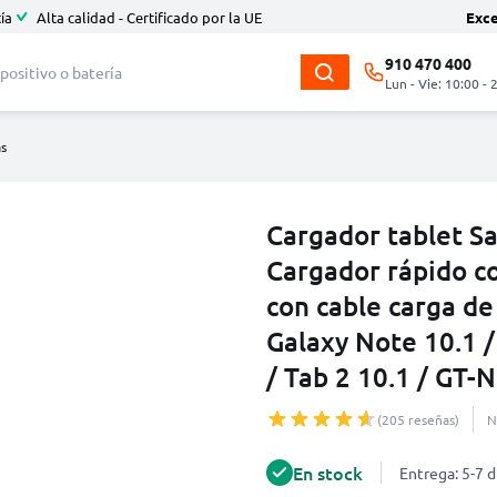
ía
Alta calidad - Certificado por la UE
Exc
910 470 400
Lun - Vie: 10:00 - 
as
Cargador tablet S
Cargador rápido c
con cable carga d
Galaxy Note 10.1 / 
/ Tab 2 10.1 / GT-
(205 reseñas)
N
En stock
Entrega: 5-7 d