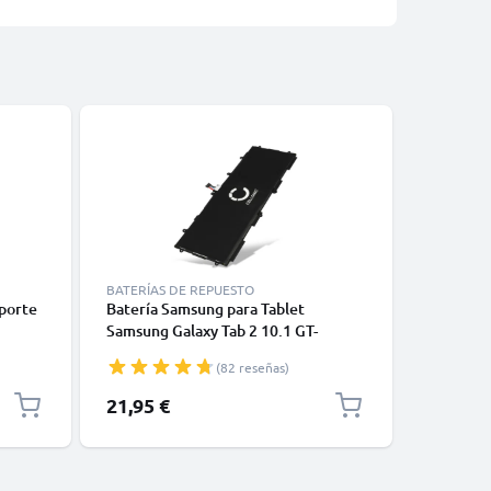
BATERÍAS DE REPUESTO
ACCESORI
oporte
Batería Samsung para Tablet
Funda tab
Samsung Galaxy Tab 2 10.1 GT-
10" Table
P5100, GT-P5110, GT-P7501, Galaxy
marrón de
(82 reseñas)
Note 10.1 GT-N8010, GT-N8020
soporte g
6000mAh de CELLONIC
21,95 €
9,95 €