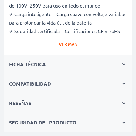
de 100V–250V para uso en todo el mundo
✔ Carga inteligente – Carga suave con voltaje variable
para prolongar la vida útil de la batería
✔ Seguridad certificada – Certificaciones CE y RoHS,
con protección contra sobrecarga, sobrecalentamiento
VER MÁS
y cortocircuitos
✔ Compacto y ligero – Cabe perfectamente en tu
FICHA TÉCNICA
bolsa de cámara
✔ Materiales de calidad y duraderos – Incluye un cable
de carga flexible y resistente, con fuente de
COMPATIBILIDAD
alimentación de CA
RESEÑAS
Velocidades de carga rápidas
SEGURIDAD DEL PRODUCTO
1x batería de 1000mAh: aprox. 2 horas
1x batería de 2000mAh: aprox. 4 horas