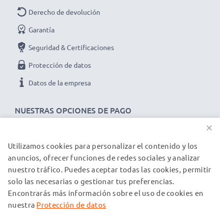
Derecho de devolución
Garantía
Seguridad & Certificaciones
Protección de datos
Datos de la empresa
NUESTRAS OPCIONES DE PAGO
×
Utilizamos cookies para personalizar el contenido y los
NUESTROS PARTNERS DE ENVÍO
anuncios, ofrecer funciones de redes sociales y analizar
nuestro tráfico. Puedes aceptar todas las cookies, permitir
solo las necesarias o gestionar tus preferencias.
© subtel.es 2026
Encontrarás más información sobre el uso de cookies en
Todos los precios incluyen IVA y excluyen los costos de envío.
Tenga en cuenta que todas las marcas registradas que
nuestra
Protección de datos
aparecen son propiedad de sus respectivos dueños y se