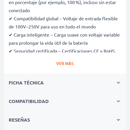
en porcentaje (por ejemplo, 100 %), incluso sin estar
conectado
✔ Compatibilidad global – Voltaje de entrada flexible
de 100V–250V para uso en todo el mundo
✔ Carga inteligente – Carga suave con voltaje variable
para prolongar la vida útil de la batería
✔ Seguridad certificada – Certificaciones CE y RoHS,
con protección contra sobrecarga, sobrecalentamiento
VER MÁS
y cortocircuitos
✔ Compacto y ligero – Cabe perfectamente en tu
FICHA TÉCNICA
bolsa de cámara
✔ Materiales de calidad y duraderos – Incluye un cable
de carga flexible y resistente, con fuente de
COMPATIBILIDAD
alimentación de CA
RESEÑAS
Velocidades de carga rápidas