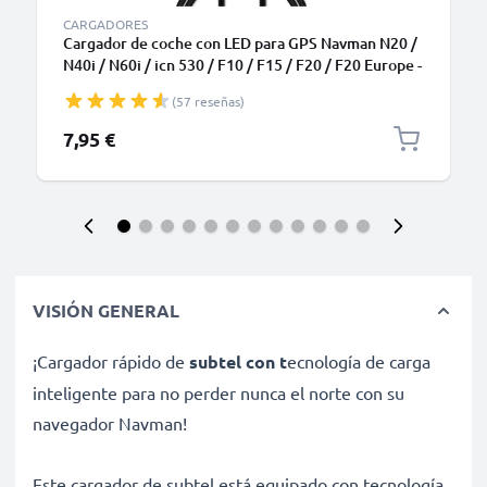
CARGADORES
Cargador de coche con LED para GPS Navman N20 /
N40i / N60i / icn 530 / F10 / F15 / F20 / F20 Europe -
Cable de carga de 1.1m, Cargador rápido 5V, 1A /
(57 reseñas)
1000mA
7,95 €
VISIÓN GENERAL
¡Cargador rápido de
subtel con t
ecnología de carga
inteligente para no perder nunca el norte con su
navegador Navman!
Este cargador de subtel está equipado con tecnología