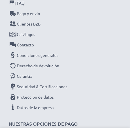
Entrada / Input
: 100V - 250V
FAQ
Conector 1
: Mini USB
Pago y envío
Voltaje de salida / Output voltio
: 5V
Clientes B2B
Amperaje de Salida / Output amperio
: 1A /
1000mA
Catálogos
Potencia / Power Vatios
: 5W
Contacto
Longitud del cable
: 1.1m
Condiciones generales
★ 3 años de garantía ★
Derecho de devolución
Somos un distribuidor internacional especializado en
productos de alta calidad. ¡Por esa razón ofrecemos 3
Garantía
años de garantía!
Seguridad & Certificaciones
Protección de datos
Datos de la empresa
NUESTRAS OPCIONES DE PAGO