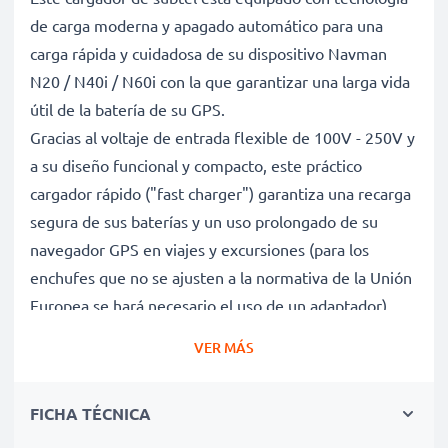
de carga moderna y apagado automático para una
carga rápida y cuidadosa de su dispositivo Navman
N20 / N40i / N60i con la que garantizar una larga vida
útil de la batería de su GPS.
Gracias al voltaje de entrada flexible de 100V - 250V y
a su diseño funcional y compacto, este práctico
cargador rápido ("fast charger") garantiza una recarga
segura de sus baterías y un uso prolongado de su
navegador GPS en viajes y excursiones (para los
enchufes que no se ajusten a la normativa de la Unión
Europea se hará necesario el uso de un adaptador).
VER MÁS
Carga rápida y cuidadosa de GPS Navman N20 /
N40i / N60i gracias al voltaje de entrada flexible
FICHA TÉCNICA
del cargador de baterías