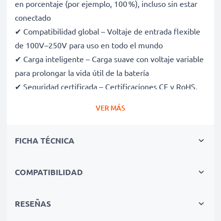
en porcentaje (por ejemplo, 100 %), incluso sin estar
conectado
✔ Compatibilidad global – Voltaje de entrada flexible
de 100V–250V para uso en todo el mundo
✔ Carga inteligente – Carga suave con voltaje variable
para prolongar la vida útil de la batería
✔ Seguridad certificada – Certificaciones CE y RoHS,
con protección contra sobrecarga, sobrecalentamiento
VER MÁS
y cortocircuitos
✔ Compacto y ligero – Cabe perfectamente en tu
FICHA TÉCNICA
bolsa de cámara
✔ Materiales de calidad y duraderos – Incluye un cable
de carga flexible y resistente, con fuente de
COMPATIBILIDAD
alimentación de CA
RESEÑAS
Velocidades de carga rápidas