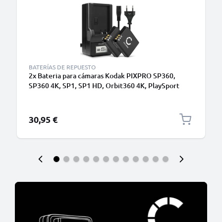
BATERÍAS DE REPUESTO
2x Bateria para cámaras Kodak PIXPRO SP360,
SP360 4K, SP1, SP1 HD, Orbit360 4K, PlaySport
Zx5, LB-080 - LB-080 1100mAh + Cargador rápido
Baterías recargables
30,95 €