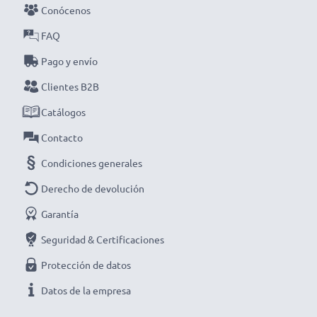
cargador inteligente y compacto con pantalla LCD de
Conócenos
CELLONIC. ¡Haz tu pedido ahora con entrega rápida y
FAQ
garantía de 3 años!
Pago y envío
Clientes B2B
Catálogos
Contacto
Condiciones generales
Derecho de devolución
Garantía
Seguridad & Certificaciones
Protección de datos
Datos de la empresa