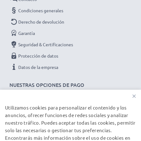
Baterías de hasta 1000mAh: ~ 2.5 horas
Condiciones generales
Baterías de hasta 2000mAh: ~ 5 horas
Baterías de hasta 3000mAh: ~ 7.5 horas
Derecho de devolución
Garantía
Datos técnicos:
Seguridad & Certificaciones
Cargador:
Protección de datos
Input: DC 12V
Output: DC 1.2-8.4V 1000mA (Max.)
Datos de la empresa
Cables de red:
NUESTRAS OPCIONES DE PAGO
Input: AC 100-240V 50/60Hz
×
Output: DC 12V 0,5A
Utilizamos cookies para personalizar el contenido y los
NUESTROS PARTNERS DE ENVÍO
anuncios, ofrecer funciones de redes sociales y analizar
Volumen de suministro:
nuestro tráfico. Puedes aceptar todas las cookies, permitir
1x cargador de batería subtel
solo las necesarias o gestionar tus preferencias.
© subtel.es 2026
1x cable de alimentación para tomas de corriente
Encontrarás más información sobre el uso de cookies en
Todos los precios incluyen IVA y excluyen los costos de envío.