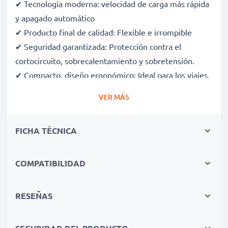
✔ Tecnología moderna: velocidad de carga más rápida
y apagado automático
✔ Producto final de calidad: Flexible e irrompible
✔ Seguridad garantizada: Protección contra el
cortocircuito, sobrecalentamiento y sobretensión.
✔ Compacto, diseño ergonómico: Ideal para los viajes.
✔ Voltaje de entrada & LED de visulización de recarga
VER MÁS
variables.
FICHA TÉCNICA
Adaptador de carga AC:
- Adaptador AC-DC
- Voltaje: hasta 240 voltios
COMPATIBILIDAD
- Para cargar en una toma de corriente
RESEÑAS
Cargador de coche:
- Tensión: 12/24 voltios