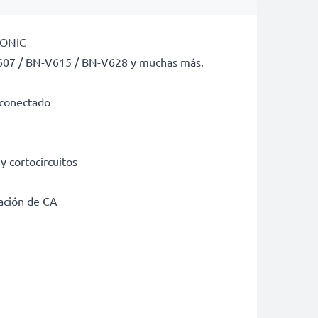
LLONIC
-V607 / BN-V615 / BN-V628 y muchas más.
r conectado
y cortocircuitos
tación de CA