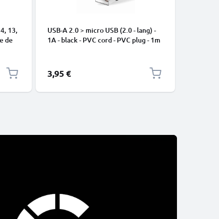
4, 13,
USB-A 2.0 > micro USB (2.0 - lang) -
Cable US
le de
1A - black - PVC cord - PVC plug - 1m
17 Pro M
s de
Pro, 16e
S25 Ultra
10 Pro, 1
3,95 €
2,95 €
Redmi No
15T Pro 
y Datos 