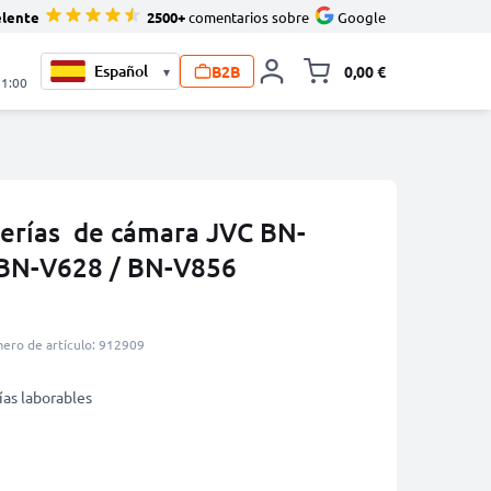
elente
2500+
comentarios sobre
Google
B2B
0,00 €
▾
Minicarro Toggle
21:00
erías de cámara JVC BN-
 BN-V628 / BN-V856
ero de artículo: 912909
ías laborables