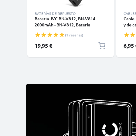
BATERÍAS DE REPUESTO
CABLE
Bateria JVC BN-V812, BN-V814
Cable 
2000mAh - BN-V812, Batería
y de c
recargable para camaras JVC GR-
GoPro,
(1 reseñas)
DLS1U GR-DV9000 GR-DVL GR-
Moto Z
DVL9000 GR-DVM1 GR-DVM801 GR-
cargad
19,95 €
6,95 
VBM1