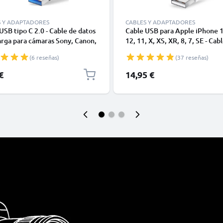
S Y ADAPTADORES
CABLES Y ADAPTADORES
USB tipo C 2.0 - Cable de datos
Cable USB para Apple iPhone 1
arga para cámaras Sony, Canon,
12, 11, X, XS, XR, 8, 7, SE - Cab
 Panasonic Lumix o móviles
Datos y Carga para smartphone
(6 reseñas)
(37 reseñas)
, Huawei, Xiaomi - 1,0m Cable
1m
or USB tipo C
€
14,95 €