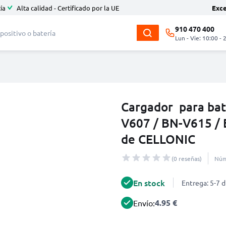
ía
Alta calidad - Certificado por la UE
Exc
910 470 400
Lun - Vie: 10:00 - 
Cargador para bat
V607 / BN-V615 /
de CELLONIC
(0 reseñas)
Núm
En stock
Entrega: 5-7 d
4.95 €
Envío: