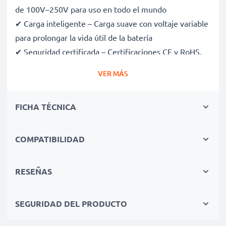
de 100V–250V para uso en todo el mundo
✔ Carga inteligente – Carga suave con voltaje variable
para prolongar la vida útil de la batería
✔ Seguridad certificada – Certificaciones CE y RoHS,
con protección contra sobrecarga, sobrecalentamiento
VER MÁS
y cortocircuitos
✔ Compacto y ligero – Cabe perfectamente en tu
FICHA TÉCNICA
bolsa de cámara
✔ Materiales de calidad y duraderos – Incluye un cable
de carga flexible y resistente, con fuente de
COMPATIBILIDAD
alimentación de CA
RESEÑAS
Velocidades de carga rápidas
SEGURIDAD DEL PRODUCTO
1x batería de 1000mAh: aprox. 2 horas
1x batería de 2000mAh: aprox. 4 horas