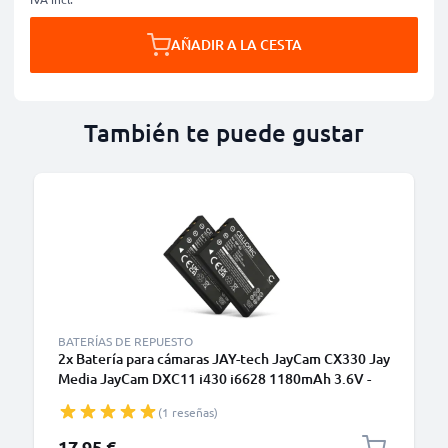
AÑADIR A LA CESTA
También te puede gustar
BATERÍAS DE REPUESTO
2x Batería para cámaras JAY-tech JayCam CX330 Jay
Media JayCam DXC11 i430 i6628 1180mAh 3.6V -
3.7V de CELLONIC
(1 reseñas)
17,95 €