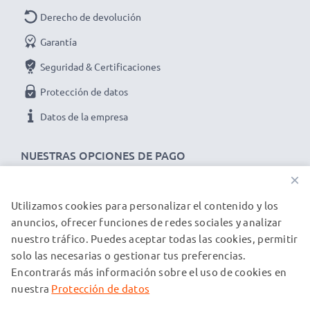
Derecho de devolución
Garantía
Seguridad & Certificaciones
Protección de datos
Datos de la empresa
NUESTRAS OPCIONES DE PAGO
×
Utilizamos cookies para personalizar el contenido y los
NUESTROS PARTNERS DE ENVÍO
anuncios, ofrecer funciones de redes sociales y analizar
nuestro tráfico. Puedes aceptar todas las cookies, permitir
solo las necesarias o gestionar tus preferencias.
© subtel.es 2026
Encontrarás más información sobre el uso de cookies en
Todos los precios incluyen IVA y excluyen los costos de envío.
Tenga en cuenta que todas las marcas registradas que
nuestra
Protección de datos
aparecen son propiedad de sus respectivos dueños y se