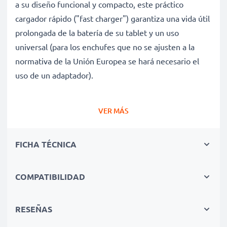
a su diseño funcional y compacto, este práctico
cargador rápido ("fast charger") garantiza una vida útil
prolongada de la batería de su tablet y un uso
universal (para los enchufes que no se ajusten a la
normativa de la Unión Europea se hará necesario el
uso de un adaptador).
Carga rápida y cuidadosa de tablets Huawei
VER MÁS
MediaPad M1 / M2 / M3 / T1 / T2 gracias al voltaje
de entrada flexible del cargador de baterías
FICHA TÉCNICA
✔ Conexión - Adecuado para todas las tablets con el
puerto de carga especificado
✔ Tecnología moderna - Carga rápida (High-Speed
COMPATIBILIDAD
Charging Cable) y apagado automático para una vida
útil prolongada de su tableta
RESEÑAS
✔ Ideal para viajar - Fuente de energía compacta de