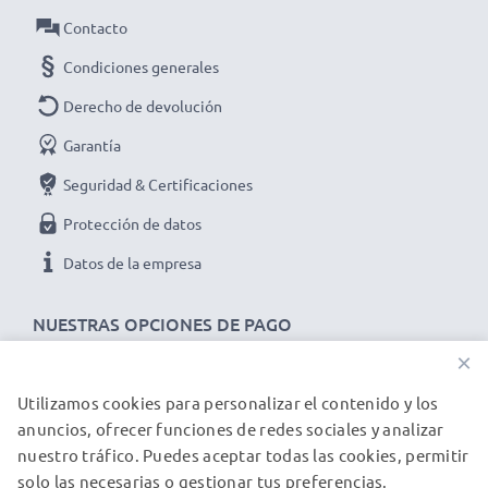
Potencia / Power Vatios
: 10W
Contacto
Longitud del cable
: 1.2m
Condiciones generales
★ 3 años de garantía ★
Derecho de devolución
Somos un distribuidor internacional especializado en
productos de alta calidad. ¡Por esa razón ofrecemos 3
Garantía
años de garantía!
Seguridad & Certificaciones
Protección de datos
Datos de la empresa
NUESTRAS OPCIONES DE PAGO
×
Utilizamos cookies para personalizar el contenido y los
NUESTROS PARTNERS DE ENVÍO
anuncios, ofrecer funciones de redes sociales y analizar
nuestro tráfico. Puedes aceptar todas las cookies, permitir
solo las necesarias o gestionar tus preferencias.
© subtel.es 2026