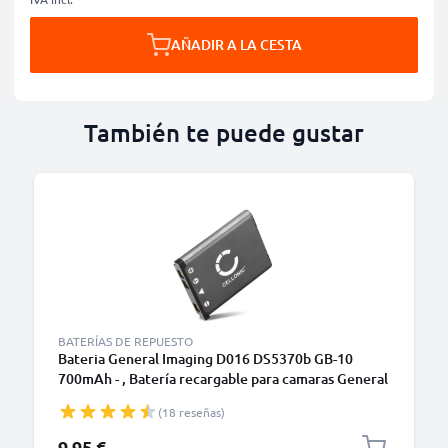
AÑADIR A LA CESTA
También te puede gustar
BATERÍAS DE REPUESTO
Bateria General Imaging D016 DS5370b GB-10
700mAh - , Batería recargable para camaras General
Imaging E1255W E1276W E1410SW E1450W
(18 reseñas)
E1480W E1486TW E1680W G3WP G5WP J1050
J1250
9,95 €