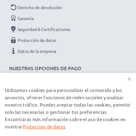
Derecho de devolución
Garantía
Seguridad & Certificaciones
Protección de datos
Datos de la empresa
NUESTRAS OPCIONES DE PAGO
×
Utilizamos cookies para personalizar el contenido y los
NUESTROS PARTNERS DE ENVÍO
anuncios, ofrecer funciones de redes sociales y analizar
nuestro tráfico. Puedes aceptar todas las cookies, permitir
solo las necesarias o gestionar tus preferencias.
© subtel.es 2026
Encontrarás más información sobre el uso de cookies en
Todos los precios incluyen IVA y excluyen los costos de envío.
Tenga en cuenta que todas las marcas registradas que
nuestra
Protección de datos
aparecen son propiedad de sus respectivos dueños y se