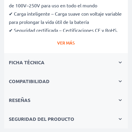
de 100V–250V para uso en todo el mundo
✔ Carga inteligente – Carga suave con voltaje variable
para prolongar la vida útil de la batería
✔ Seguridad certificada – Certificaciones CE y RoHS,
con protección contra sobrecarga, sobrecalentamiento
VER MÁS
y cortocircuitos
✔ Compacto y ligero – Cabe perfectamente en tu
FICHA TÉCNICA
bolsa de cámara
✔ Materiales de calidad y duraderos – Incluye un cable
de carga flexible y resistente, con fuente de
COMPATIBILIDAD
alimentación de CA
RESEÑAS
Velocidades de carga rápidas
SEGURIDAD DEL PRODUCTO
1x batería de 1000mAh: aprox. 2 horas
1x batería de 2000mAh: aprox. 4 horas