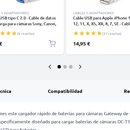
S Y ADAPTADORES
CABLES Y ADAPTADORES
USB tipo C 2.0 - Cable de datos
Cable USB para Apple iPhone 1
arga para cámaras Sony, Canon,
12, 11, X, XS, XR, 8, 7, SE - Cab
 Panasonic Lumix o móviles
Datos y Carga para smartphone
(6 reseñas)
(37 reseñas)
, Huawei, Xiaomi - 1,0m Cable
1m
or USB tipo C
€
14,95 €
écnica
Compatibilidad
Re
iones este cargador rápido de baterías para cámaras Gateway d
specíficamente diseñado para cargar baterías de cámaras DC-T
 LCD para baterías