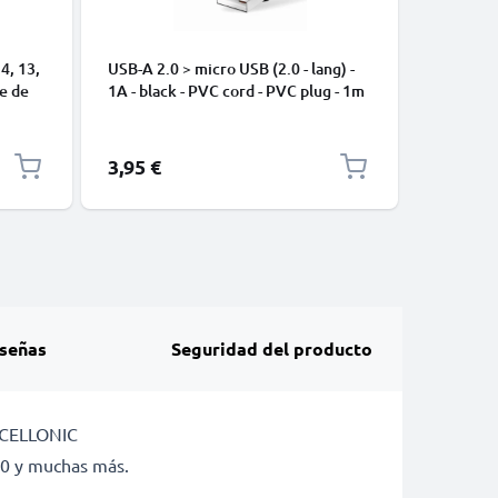
4, 13,
USB-A 2.0 > micro USB (2.0 - lang) -
Cable US
le de
1A - black - PVC cord - PVC plug - 1m
17 Pro M
s de
Pro, 16e
S25 Ultra
10 Pro, 1
3,95 €
2,95 €
Redmi No
15T Pro 
y Datos 
señas
Seguridad del producto
e CELLONIC
50 y muchas más.