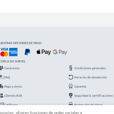
UESTRAS OPCIONES DE PAGO
CERCA DE SUBTEL
Conócenos
Condiciones generales
FAQ
Derecho de devolución
Pago y envío
Garantía
Clientes B2B
Seguridad & Certificaciones
Catálogos
Protección de datos
nuncios, ofrecer funciones de redes sociales y
Contacto
Datos de la empresa