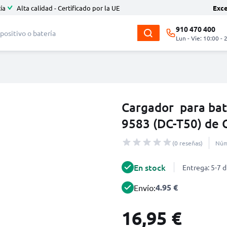
ía
Alta calidad - Certificado por la UE
Exc
910 470 400
Lun - Vie: 10:00 - 
Cargador para bat
9583 (DC-T50) de
(0 reseñas)
Núm
En stock
Entrega: 5-7 d
4.95 €
Envío:
16,95 €