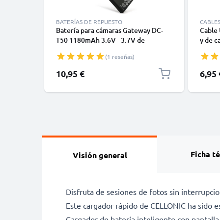
BATERÍAS DE REPUESTO
CABLE
Batería para cámaras Gateway DC-
Cable 
T50 1180mAh 3.6V - 3.7V de
y de c
CELLONIC
GoPro,
(1 reseñas)
Moto Z
cargad
10,95 €
6,95 
Ficha t
Visión general
Disfruta de sesiones de fotos sin interrupc
Este cargador rápido de CELLONIC ha sido e
Cargador de batería inteligente con pantalla