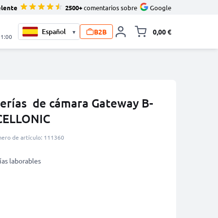
elente
2500+
comentarios sobre
Google
B2B
0,00 €
▾
Minicarro Toggle
21:00
erías de cámara Gateway B-
 CELLONIC
ero de artículo: 111360
ías laborables