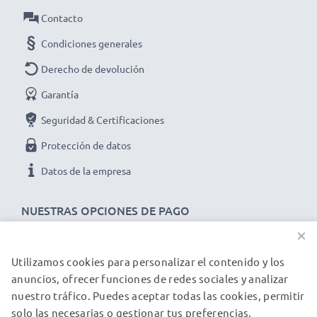
Longitud del cable
: 1.2m
Contacto
★ 3 años de garantía ★
Condiciones generales
Somos un distribuidor internacional especializado en
Derecho de devolución
productos de alta calidad. ¡Por esa razón ofrecemos 3
años de garantía!
Garantía
Seguridad & Certificaciones
Protección de datos
Datos de la empresa
NUESTRAS OPCIONES DE PAGO
×
Utilizamos cookies para personalizar el contenido y los
NUESTROS PARTNERS DE ENVÍO
anuncios, ofrecer funciones de redes sociales y analizar
nuestro tráfico. Puedes aceptar todas las cookies, permitir
solo las necesarias o gestionar tus preferencias.
© subtel.es 2026