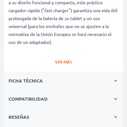
a su diseño funcional y compacto, este práctico
cargador rápido ("fast charger") garantiza una vida útil
prolongada de la batería de su tablet y un uso
universal (para los enchufes que no se ajusten a la
normativa de la Unión Europea se hará necesario el
uso de un adaptador).
Carga rápida y cuidadosa de tablets Archos 101
VER MÁS
tablet / 101 XS / 80 XS / 97 XS gracias al voltaje de
entrada flexible del cargador de baterías
FICHA TÉCNICA
✔ Conexión - Adecuado para todas las tablets con el
puerto de carga especificado
✔ Tecnología moderna - Carga rápida (High-Speed
COMPATIBILIDAD
Charging Cable) y apagado automático para una vida
útil prolongada de su tableta
RESEÑAS
✔ Ideal para viajar - Fuente de energía compacta de