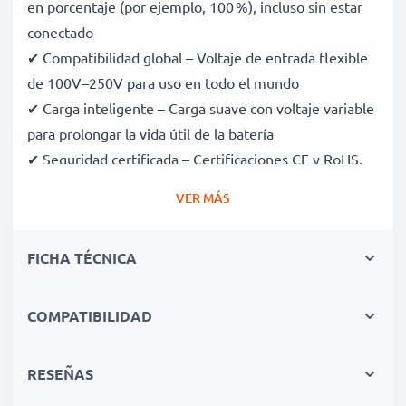
en porcentaje (por ejemplo, 100 %), incluso sin estar
conectado
✔ Compatibilidad global – Voltaje de entrada flexible
de 100V–250V para uso en todo el mundo
✔ Carga inteligente – Carga suave con voltaje variable
para prolongar la vida útil de la batería
✔ Seguridad certificada – Certificaciones CE y RoHS,
con protección contra sobrecarga, sobrecalentamiento
VER MÁS
y cortocircuitos
✔ Compacto y ligero – Cabe perfectamente en tu
FICHA TÉCNICA
bolsa de cámara
✔ Materiales de calidad y duraderos – Incluye un cable
de carga flexible y resistente, con fuente de
COMPATIBILIDAD
alimentación de CA
RESEÑAS
Velocidades de carga rápidas