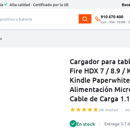
ía
Alta calidad - Certificado por la UE
Exc
910 470 400
Lun - Vie: 10:00 - 
as
Cargador para tabl
Fire HDX 7 / 8.9 / K
Kindle Paperwhite
Alimentación Mic
Cable de Carga 1.
(98 reseñas)
Nú
En stock
Entrega: 5-7 d