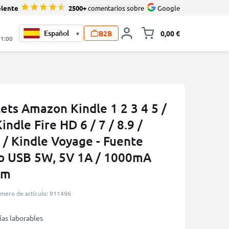
elente
2500+
comentarios sobre
Google
B2B
0,00 €
▾
Minicarro Toggle
21:00
ets Amazon Kindle 1 2 3 4 5 /
indle Fire HD 6 / 7 / 8.9 /
 / Kindle Voyage - Fuente
ro USB 5W, 5V 1A / 1000mA
1m
mero de artículo: 911496
ías laborables