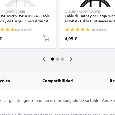
S Y ADAPTADORES
CABLES Y ADAPTADORES
USB Micro USB a USB A - Cable
Cable de Datos y de Carga Mic
os y de Carga universal 1m 1A
a USB A - Cable USB universal
o PVC
negro PVC
(50 reseñas)
(50 reseñas)
€
4,95 €
écnica
Compatibilidad
Re
e carga inteligente para un uso prolongado de su tablet Amazon
ecnología de carga moderna y apagado automático para una carg