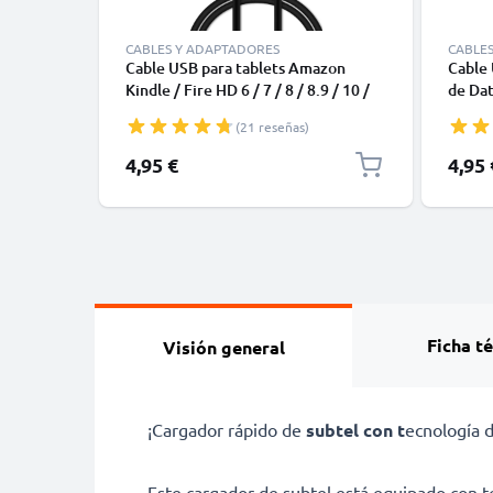
CABLES Y ADAPTADORES
CABLE
Cable USB para tablets Amazon
Cable 
Kindle / Fire HD 6 / 7 / 8 / 8.9 / 10 /
de Dat
Fire HDX 7 / 8.9 / Paperwhite /
blanc
(21 reseñas)
Voyage - Cable de Carga y Datos 2.0
1m 1A negro PVC
4,95 €
4,95 
Ficha t
Visión general
¡Cargador rápido de
subtel con t
ecnología d
Este cargador de subtel está equipado con t