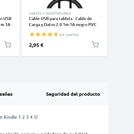
CABLES Y ADAPTADORES
CABLES Y
ro USB
Cable USB para tablets - Cable de
Cable USB
 1m 1A
Carga y Datos 2.0 1m 1A negro PVC
Datos 1
(26 reseñas)
2,95 €
6,95 €
señas
Seguridad del producto
 Kindle 1 2 3 4 5!
a rápida, segura y cuidadosa de su tablet