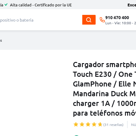
ía
Alta calidad - Certificado por la UE
Exc
910 470 400
Lun - Vie: 10:00 - 
as
Cargador smartph
Touch E230 / One T
GlamPhone / Elle 
Mandarina Duck MO
charger 1A / 1000
para teléfonos mó
(31 reseñas)
Nú