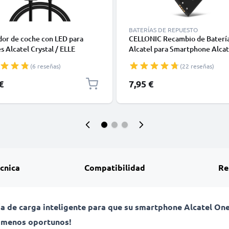
BATERÍAS DE REPUESTO
or de coche con LED para
CELLONIC Recambio de Baterí
s Alcatel Crystal / ELLE
Alcatel para Smartphone Alcat
one / Elle N°3 / Mandarina
One Touch 810, 880, 2004C, 71
(6 reseñas)
(22 reseñas)
/ Mandarina Duck MOON -
/ OT-602, 815, 806 / OT-806,
de carga de 1.5m, Cargador
CAB3120000C1, CAB3122001
€
7,95 €
o 5V, 1A / 1000mA
CAB3120000C3 800mAh
écnica
Compatibilidad
Re
ía de carga inteligente para que su smartphone Alcatel One
s menos oportunos!