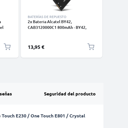
BATERÍAS DE REPUESTO
BATERÍAS
a
2x Bateria Alcatel BY42,
Bateria 
el
CAB3120000C1 800mAh - BY42,
CAB31L0
0, 602
CAB3120000C1, Batería larga
900mAh 
duración para smartphones Alcatel
CAB31L0
C1,
One Touch 602 / 710 / 806 / 815 /
Batería l
13,95 €
8,95 €
880 / Miss Sixty
smartpho
/ One To
señas
Seguridad del producto
 Touch E230 / One Touch E801 / Crystal