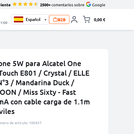
elente
2500+
comentarios sobre
Google
B2B
0,00 €
▾
Minicarro Toggle
21:00
one 5W para Alcatel One
ouch E801 / Crystal / ELLE
N°3 / Mandarina Duck /
ON / Miss Sixty - Fast
mA con cable carga de 1.1m
viles
mero de artículo: 100457