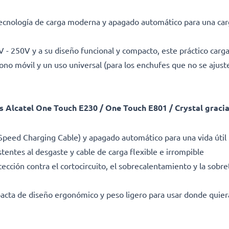
ecnología de carga moderna y apagado automático para una carg
0V - 250V y a su diseño funcional y compacto, este práctico carg
éfono móvil y un uso universal (para los enchufes que no se ajus
Alcatel One Touch E230 / One Touch E801 / Crystal gracias 
Speed Charging Cable) y apagado automático para una vida útil
stentes al desgaste y cable de carga flexible e irrompible
cción contra el cortocircuito, el sobrecalentamiento y la sobret
pacta de diseño ergonómico y peso ligero para usar donde quie