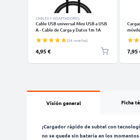
CABLES Y ADAPTADORES
Cable USB universal Mini USB a USB
Cargad
A - Cable de Carga y Datos 1m 1A
móvile
negro PVC
GlamPh
(54 reseñas)
Duck 
Cable 
4,95 €
7,95 
rápid
Ficha t
Visión general
¡Cargador rápido de subtel con tecnolog
no se quede sin batería en los momento