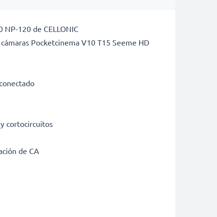
P-60 NP-120 de CELLONIC
 de cámaras Pocketcinema V10 T15 Seeme HD
r conectado
y cortocircuitos
tación de CA