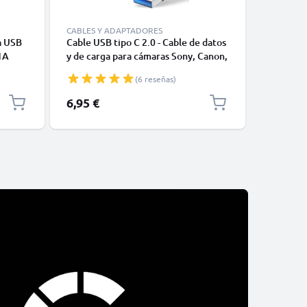
CABLES Y ADAPTADORES
CABLES Y
a USB
Cable USB tipo C 2.0 - Cable de datos
Cable US
1A
y de carga para cámaras Sony, Canon,
12, 11, X
GoPro, Panasonic Lumix o móviles
Datos y 
(6 reseñas)
Moto Z, Huawei, Xiaomi - 1,0m Cable
1m
cargador USB tipo C
6,95 €
14,95 €