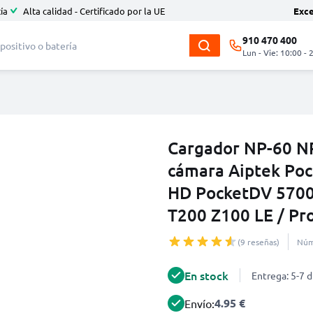
ía
Alta calidad - Certificado por la UE
Exc
910 470 400
Lun - Vie: 10:00 - 
Cargador NP-60 NP
cámara Aiptek Po
HD PocketDV 5700
T200 Z100 LE / Pr
(9 reseñas)
Núm
En stock
Entrega: 5-7 d
4.95 €
Envío: