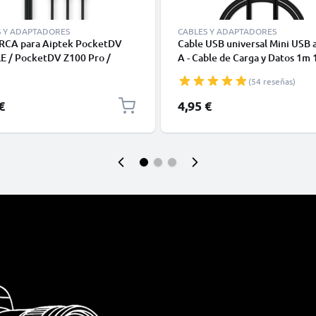
S Y ADAPTADORES
CABLES Y ADAPTADORES
 RCA para Aiptek PocketDV
Cable USB universal Mini USB 
E / PocketDV Z100 Pro /
A - Cable de Carga y Datos 1m 
tDV Z200 LE / PocketDV Z200
negro PVC
(54 reseñas)
Cable AV de , Conector RCA,
 de Audio y Video Compuesto
€
4,95 €
V, DVD, Blu-Ray, Cámara,
la