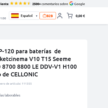
elente
2500+
comentarios sobre
Google
B2B
0,00 €
▾
Minicarro Toggle
21:00
-120 para baterías de
cketcinema V10 T15 Seeme
 8700 8800 LE DDV-V1 H100
o de CELLONIC
ero de artículo: 111355
ías laborables