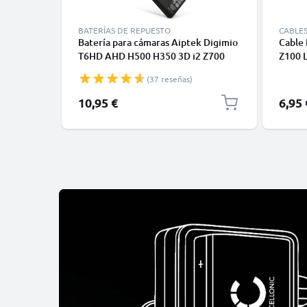
BATERÍAS DE REPUESTO
CABLE
Batería para cámaras Aiptek Digimio
Cable
T6HD AHD H500 H350 3D i2 Z700
Z100 L
Extreme Z700 Z600 Z500 PLUS
Pocke
(37 reseñas)
1180mAh 3.6V - 3.7V de CELLONIC
Pro - 
Cable
10,95 €
6,95 
para T
Conso