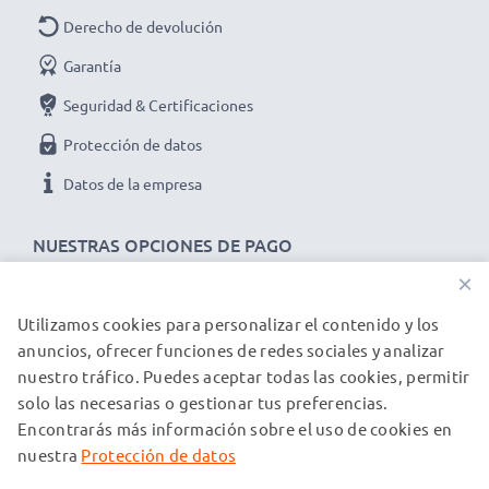
Derecho de devolución
Garantía
Seguridad & Certificaciones
Protección de datos
Datos de la empresa
NUESTRAS OPCIONES DE PAGO
×
Utilizamos cookies para personalizar el contenido y los
NUESTROS PARTNERS DE ENVÍO
anuncios, ofrecer funciones de redes sociales y analizar
nuestro tráfico. Puedes aceptar todas las cookies, permitir
solo las necesarias o gestionar tus preferencias.
© subtel.es 2026
Encontrarás más información sobre el uso de cookies en
Todos los precios incluyen IVA y excluyen los costos de envío.
Tenga en cuenta que todas las marcas registradas que
nuestra
Protección de datos
aparecen son propiedad de sus respectivos dueños y se