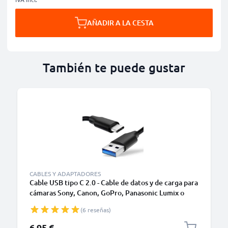
AÑADIR A LA CESTA
También te puede gustar
CABLES Y ADAPTADORES
Cable USB tipo C 2.0 - Cable de datos y de carga para
cámaras Sony, Canon, GoPro, Panasonic Lumix o
móviles Moto Z, Huawei, Xiaomi - 1,0m Cable
(6 reseñas)
cargador USB tipo C
6,95 €