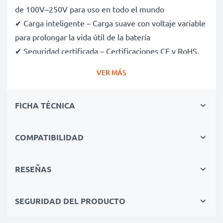
de 100V–250V para uso en todo el mundo
✔ Carga inteligente – Carga suave con voltaje variable
para prolongar la vida útil de la batería
✔ Seguridad certificada – Certificaciones CE y RoHS,
con protección contra sobrecarga, sobrecalentamiento
VER MÁS
y cortocircuitos
✔ Compacto y ligero – Cabe perfectamente en tu
FICHA TÉCNICA
bolsa de cámara
✔ Materiales de calidad y duraderos – Incluye un cable
de carga flexible y resistente, con fuente de
COMPATIBILIDAD
alimentación de CA
RESEÑAS
Velocidades de carga rápidas
SEGURIDAD DEL PRODUCTO
1x batería de 1000mAh: aprox. 2 horas
1x batería de 2000mAh: aprox. 4 horas