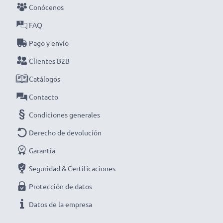
cargador inteligente y compacto con pantalla LCD de
Conócenos
CELLONIC. ¡Haz tu pedido ahora con entrega rápida y
FAQ
garantía de 3 años!
Pago y envío
Clientes B2B
Catálogos
Contacto
Condiciones generales
Derecho de devolución
Garantía
Seguridad & Certificaciones
Protección de datos
Datos de la empresa