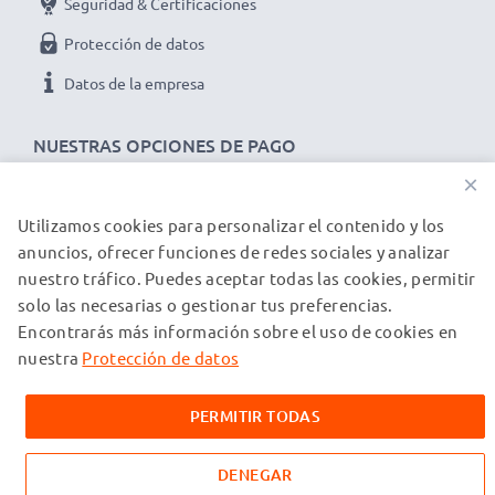
Seguridad & Certificaciones
Protección de datos
Datos de la empresa
NUESTRAS OPCIONES DE PAGO
×
Utilizamos cookies para personalizar el contenido y los
NUESTROS PARTNERS DE ENVÍO
anuncios, ofrecer funciones de redes sociales y analizar
nuestro tráfico. Puedes aceptar todas las cookies, permitir
solo las necesarias o gestionar tus preferencias.
© subtel.es 2026
Encontrarás más información sobre el uso de cookies en
Todos los precios incluyen IVA y excluyen los costos de envío.
Tenga en cuenta que todas las marcas registradas que
nuestra
Protección de datos
aparecen son propiedad de sus respectivos dueños y se
mencionan en nuestras páginas web exclusivamente para
PERMITIR TODAS
proporcionar información sobre nuestros productos.
DENEGAR