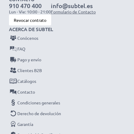
NOTA: Para un rendimiento óptimo, eficiencia y mayor
910 470 400
info@subtel.es
vida útil, carga completamente tus baterías antes del
Lun - Vie: 10:00 - 21:00
Formulario de Contacto
primer uso.
Revocar contrato
Despídete de las molestas pausas para cargar con este
ACERCA DE SUBTEL
cargador inteligente y compacto con pantalla LCD de
Conócenos
CELLONIC. ¡Haz tu pedido ahora con entrega rápida y
FAQ
garantía de 3 años!
Pago y envío
Clientes B2B
Catálogos
Contacto
Condiciones generales
Derecho de devolución
Garantía