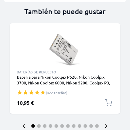
También te puede gustar
BATERÍAS DE REPUESTO
Bateria para Nikon Coolpix P520, Nikon Coolpix
3700, Nikon Coolpix 6000, Nikon 5200, Coolpix P3,
Coolpix P510, Coolpix P100 - Batería para Cámaras
(422 reseñas)
Nikon EN-EL5 1180mAh de CELLONIC
10,95 €